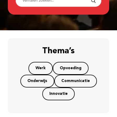
Thema’s
Werk
Opvoeding
Onderwijs
Communicatie
Innovatie