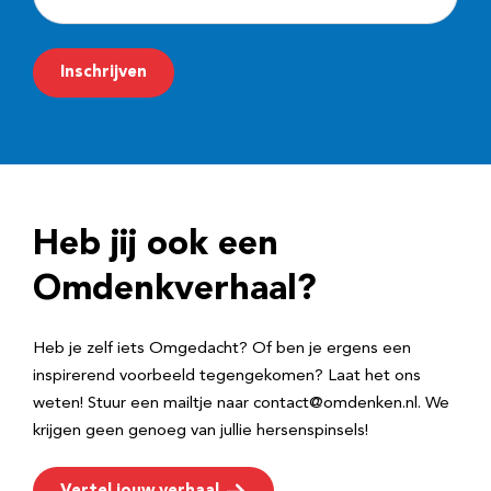
-
m
Inschrijven
a
i
l
a
d
Heb jij ook een
r
e
Omdenkverhaal?
s
Heb je zelf iets Omgedacht? Of ben je ergens een
inspirerend voorbeeld tegengekomen? Laat het ons
weten! Stuur een mailtje naar contact@omdenken.nl. We
krijgen geen genoeg van jullie hersenspinsels!