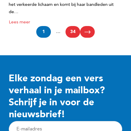
het verkeerde lichaam en komt bij haar bandleden uit
de…
Lees meer
1
…
34
Elke zondag een vers
verhaal in je mailbox?
Schrijf je in voor de
nieuwsbrief!
E