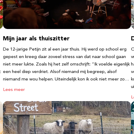
Mijn jaar als thuiszitter
De 12-jarige Petijn zit al een jaar thuis. Hij werd op school erg
O
gepest en kreeg daar zoveel stress van dat naar school gaan
v
niet meer lukte. Zoals hij het zelf omschrijft: “Ik voelde eigenlijk
h
t
een heel diep verdriet. Alsof niemand mij begreep, alsof
v
niemand me wou helpen. Uiteindelijk kon ik ook niet meer zo…
k
u
Lees meer
L