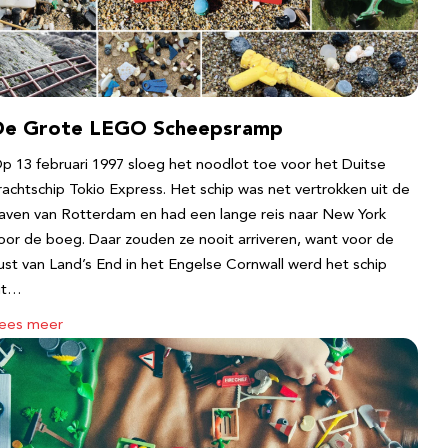
De Grote LEGO Scheepsramp
p 13 februari 1997 sloeg het noodlot toe voor het Duitse
rachtschip Tokio Express. Het schip was net vertrokken uit de
aven van Rotterdam en had een lange reis naar New York
oor de boeg. Daar zouden ze nooit arriveren, want voor de
ust van Land’s End in het Engelse Cornwall werd het schip
it…
ees meer