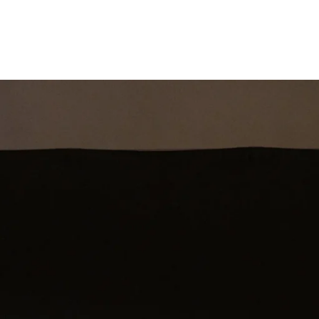
st
Theatershow
Training
Omdenkkrin