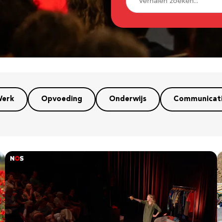
erk
Opvoeding
Onderwijs
Communicat