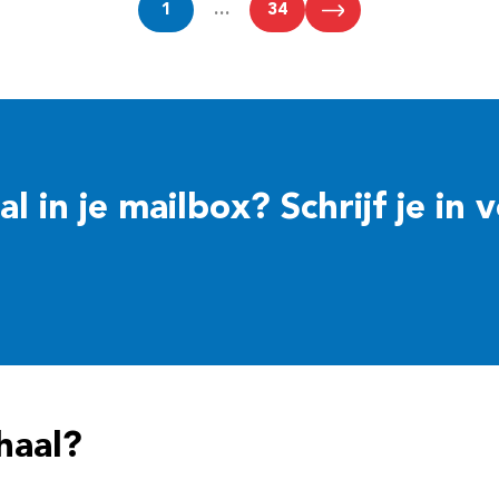
1
…
34
 in je mailbox? Schrijf je in 
haal?