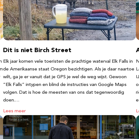
Dit is niet Birch Street
n
Elk jaar komen vele toeristen de prachtige waterval Elk Falls in
N
‘m
de Amerikaanse staat Oregon bezichtigen. Als je daar naartoe
L
r
wilt, ga je er vanuit dat je GPS je wel de weg wijst. Gewoon
I
“Elk Falls” intypen en blind de instructies van Google Maps
o
volgen. Dat is hoe de meesten van ons dat tegenwoordig
r
doen.…
e
Lees meer
L