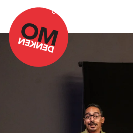
Over Omdenken
Podca