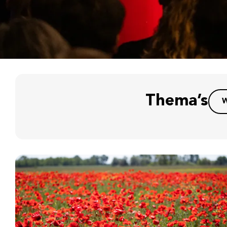
Thema’s
W