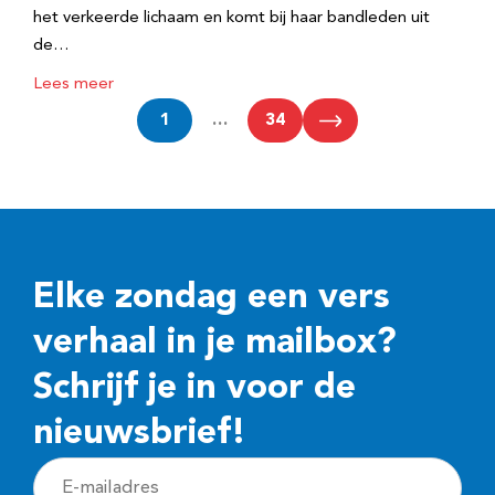
het verkeerde lichaam en komt bij haar bandleden uit
de…
Lees meer
1
…
34
Elke zondag een vers
verhaal in je mailbox?
Schrijf je in voor de
nieuwsbrief!
E