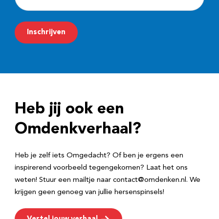
-
m
Inschrijven
a
i
l
a
d
Heb jij ook een
r
e
Omdenkverhaal?
s
Heb je zelf iets Omgedacht? Of ben je ergens een
inspirerend voorbeeld tegengekomen? Laat het ons
weten! Stuur een mailtje naar contact@omdenken.nl. We
krijgen geen genoeg van jullie hersenspinsels!