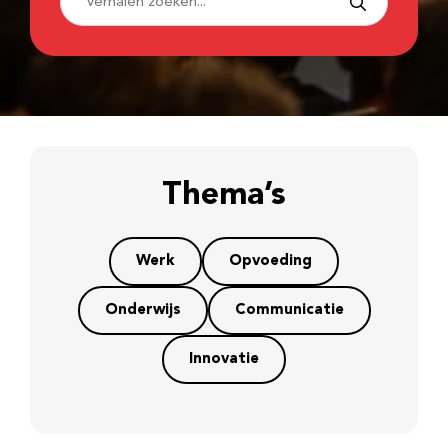
Thema’s
Werk
Opvoeding
Onderwijs
Communicatie
Innovatie