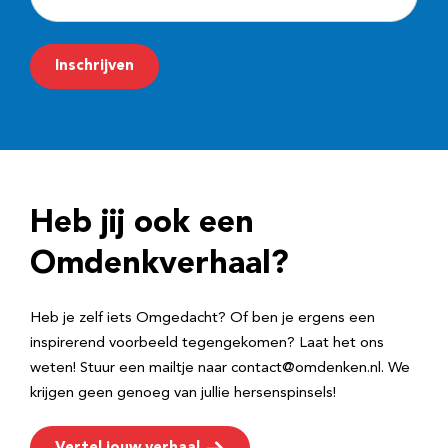
-
m
Inschrijven
a
i
l
a
d
Heb jij ook een
r
e
Omdenkverhaal?
s
Heb je zelf iets Omgedacht? Of ben je ergens een
inspirerend voorbeeld tegengekomen? Laat het ons
weten! Stuur een mailtje naar contact@omdenken.nl. We
krijgen geen genoeg van jullie hersenspinsels!