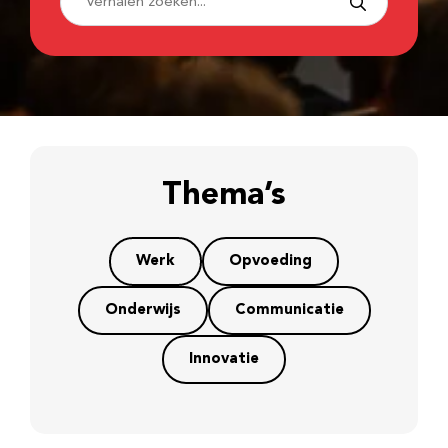
Thema’s
Werk
Opvoeding
Onderwijs
Communicatie
Innovatie