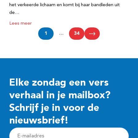
het verkeerde lichaam en komt bij haar bandleden uit
de…
Lees meer
1
…
34
Elke zondag een vers
verhaal in je mailbox?
Schrijf je in voor de
nieuwsbrief!
E