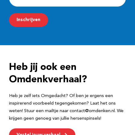
-
m
Inschrijven
a
i
l
a
d
Heb jij ook een
r
e
Omdenkverhaal?
s
Heb je zelf iets Omgedacht? Of ben je ergens een
inspirerend voorbeeld tegengekomen? Laat het ons
weten! Stuur een mailtje naar contact@omdenken.nl. We
krijgen geen genoeg van jullie hersenspinsels!