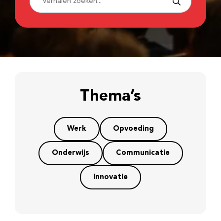
Thema’s
Werk
Opvoeding
Onderwijs
Communicatie
Innovatie