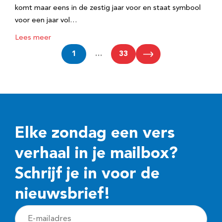
komt maar eens in de zestig jaar voor en staat symbool
voor een jaar vol…
Lees meer
1
…
33
Elke zondag een vers
verhaal in je mailbox?
Schrijf je in voor de
nieuwsbrief!
E