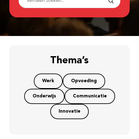
Thema’s
Werk
Opvoeding
Onderwijs
Communicatie
Innovatie