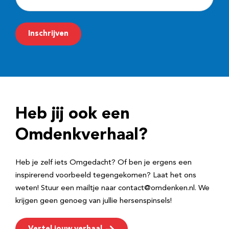
-
m
Inschrijven
a
i
l
a
d
Heb jij ook een
r
e
Omdenkverhaal?
s
Heb je zelf iets Omgedacht? Of ben je ergens een
inspirerend voorbeeld tegengekomen? Laat het ons
weten! Stuur een mailtje naar contact@omdenken.nl. We
krijgen geen genoeg van jullie hersenspinsels!