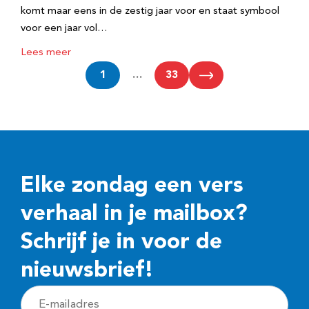
komt maar eens in de zestig jaar voor en staat symbool
voor een jaar vol…
Lees meer
1
…
33
Elke zondag een vers
verhaal in je mailbox?
Schrijf je in voor de
nieuwsbrief!
E