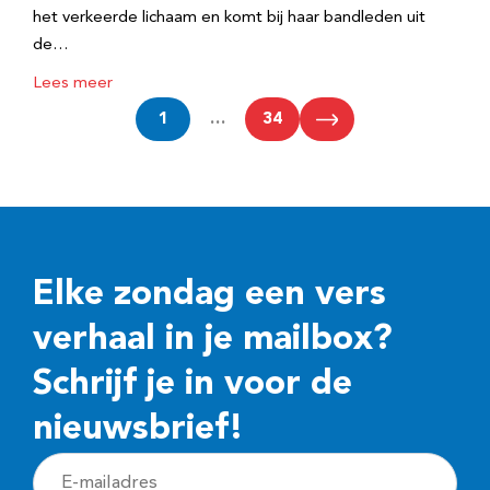
het verkeerde lichaam en komt bij haar bandleden uit
de…
Lees meer
1
…
34
Elke zondag een vers
verhaal in je mailbox?
Schrijf je in voor de
nieuwsbrief!
E