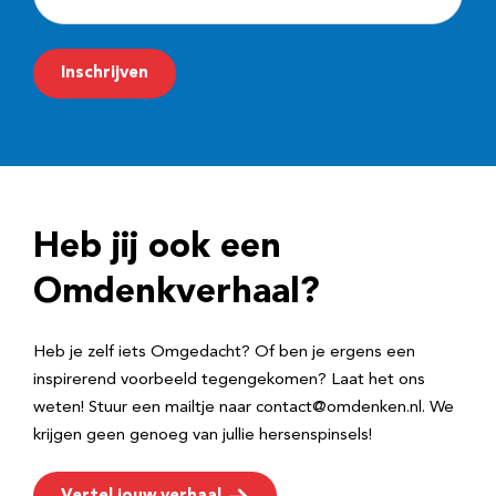
-
m
Inschrijven
a
i
l
a
d
Heb jij ook een
r
e
Omdenkverhaal?
s
Heb je zelf iets Omgedacht? Of ben je ergens een
inspirerend voorbeeld tegengekomen? Laat het ons
weten! Stuur een mailtje naar contact@omdenken.nl. We
krijgen geen genoeg van jullie hersenspinsels!