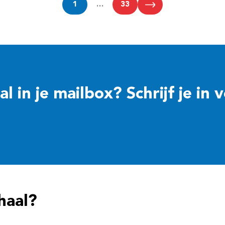
1
…
33
 in je mailbox? Schrijf je in 
haal?