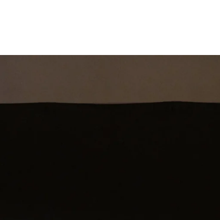
st
Theatershow
Training
Omdenkkrin