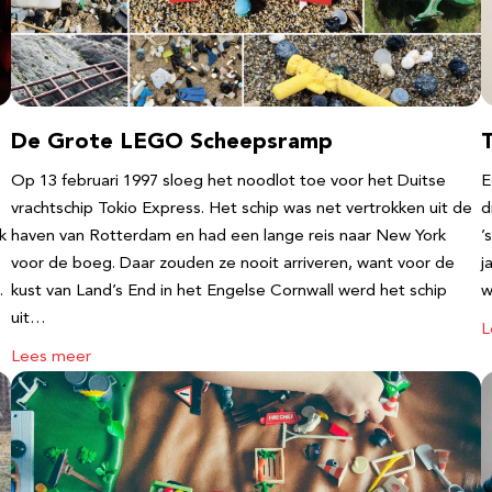
De Grote LEGO Scheepsramp
T
Op 13 februari 1997 sloeg het noodlot toe voor het Duitse
E
vrachtschip Tokio Express. Het schip was net vertrokken uit de
d
k
haven van Rotterdam en had een lange reis naar New York
’
voor de boeg. Daar zouden ze nooit arriveren, want voor de
j
…
kust van Land’s End in het Engelse Cornwall werd het schip
w
uit…
L
Lees meer