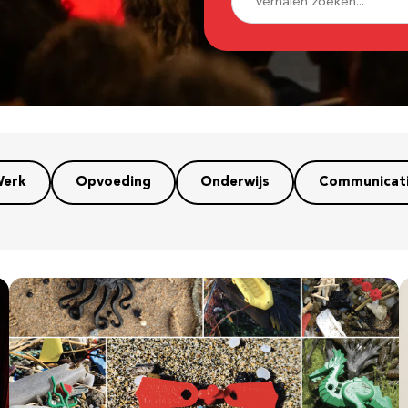
erk
Opvoeding
Onderwijs
Communicat