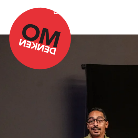
Over Omdenken
Podca