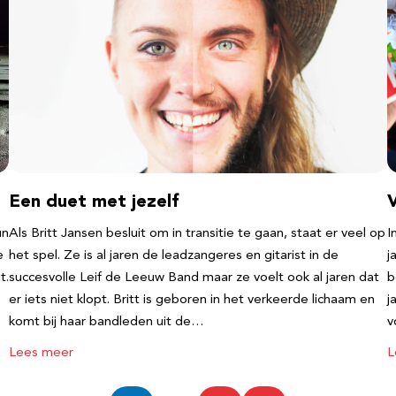
Een duet met jezelf
un
Als Britt Jansen besluit om in transitie te gaan, staat er veel op
I
e
het spel. Ze is al jaren de leadzangeres en gitarist in de
j
t.
succesvolle Leif de Leeuw Band maar ze voelt ook al jaren dat
b
er iets niet klopt. Britt is geboren in het verkeerde lichaam en
j
komt bij haar bandleden uit de…
v
Lees meer
L