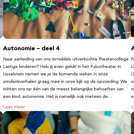
Autonomie – deel 4
Naar aanleiding van ons inmiddels uitverkochte theatercollege
N
e
Lastige kinderen? Heb jij even geluk! in het Fulcotheater in
L
IJsselstein nemen we je de komende weken in onze
I
omdenkverhalen graag mee in onze kijk op de opvoeding. We
o
richten ons op één van de meest belangrijke behoeften van
r
een kind: autonomie. Het is namelijk ook meteen de…
e
Lees meer
L