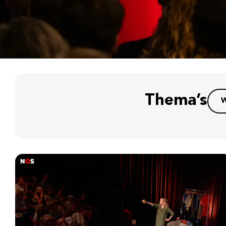
Thema’s
W