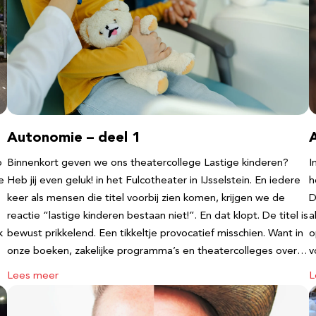
Autonomie – deel 1
b
Binnenkort geven we ons theatercollege Lastige kinderen?
I
e
Heb jij even geluk! in het Fulcotheater in IJsselstein. En iedere
h
keer als mensen die titel voorbij zien komen, krijgen we de
D
reactie “lastige kinderen bestaan niet!”. En dat klopt. De titel is
a
k
bewust prikkelend. Een tikkeltje provocatief misschien. Want in
o
onze boeken, zakelijke programma’s en theatercolleges over…
v
Lees meer
L