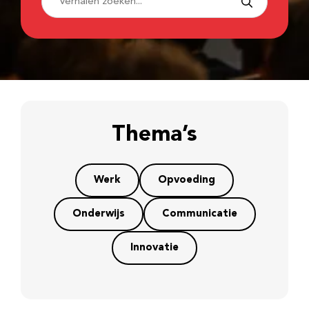
Thema’s
Werk
Opvoeding
Onderwijs
Communicatie
Innovatie