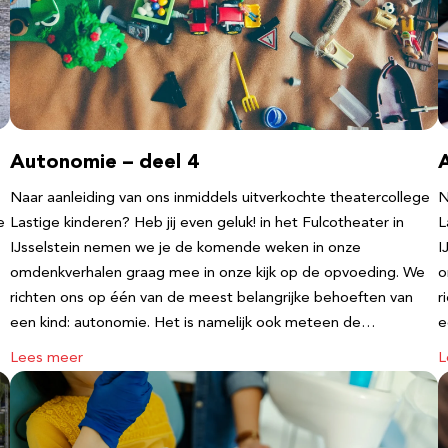
Autonomie – deel 4
Naar aanleiding van ons inmiddels uitverkochte theatercollege
N
e
Lastige kinderen? Heb jij even geluk! in het Fulcotheater in
L
IJsselstein nemen we je de komende weken in onze
I
omdenkverhalen graag mee in onze kijk op de opvoeding. We
o
richten ons op één van de meest belangrijke behoeften van
r
een kind: autonomie. Het is namelijk ook meteen de…
e
Lees meer
L