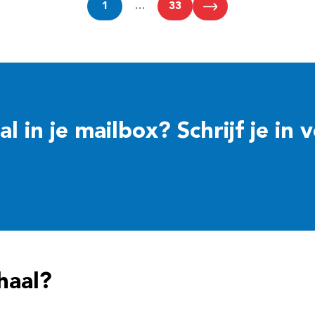
1
…
33
 in je mailbox? Schrijf je in 
haal?