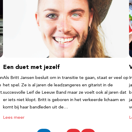
Een duet met jezelf
un
Als Britt Jansen besluit om in transitie te gaan, staat er veel op
I
e
het spel. Ze is al jaren de leadzangeres en gitarist in de
j
t.
succesvolle Leif de Leeuw Band maar ze voelt ook al jaren dat
b
er iets niet klopt. Britt is geboren in het verkeerde lichaam en
j
komt bij haar bandleden uit de…
v
Lees meer
L