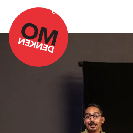
Over Omdenken
Podca