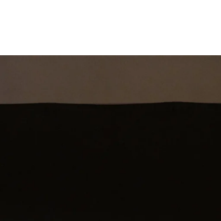
st
Theatershow
Training
Omdenkkrin