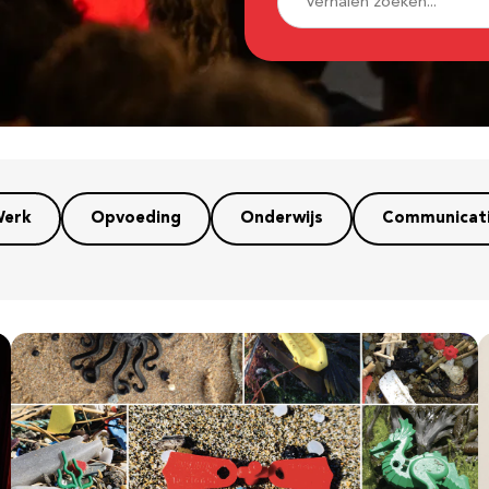
erk
Opvoeding
Onderwijs
Communicat