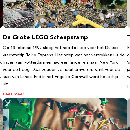
De Grote LEGO Scheepsramp
T
Op 13 februari 1997 sloeg het noodlot toe voor het Duitse
E
vrachtschip Tokio Express. Het schip was net vertrokken uit de
d
k
haven van Rotterdam en had een lange reis naar New York
’
voor de boeg. Daar zouden ze nooit arriveren, want voor de
j
…
kust van Land’s End in het Engelse Cornwall werd het schip
w
uit…
L
Lees meer