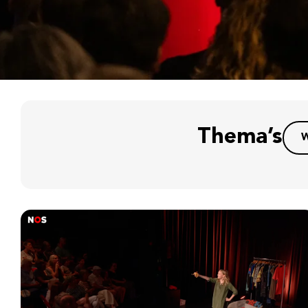
Thema’s
W