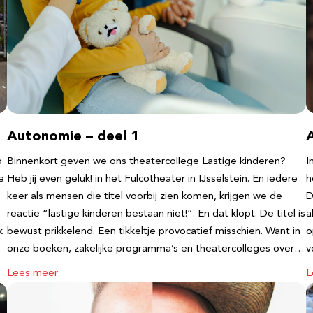
Autonomie – deel 1
b
Binnenkort geven we ons theatercollege Lastige kinderen?
I
e
Heb jij even geluk! in het Fulcotheater in IJsselstein. En iedere
h
keer als mensen die titel voorbij zien komen, krijgen we de
D
reactie “lastige kinderen bestaan niet!”. En dat klopt. De titel is
a
k
bewust prikkelend. Een tikkeltje provocatief misschien. Want in
o
onze boeken, zakelijke programma’s en theatercolleges over…
v
Lees meer
L