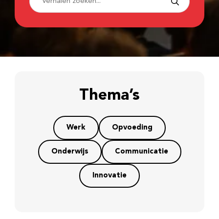
Thema’s
Werk
Opvoeding
Onderwijs
Communicatie
Innovatie