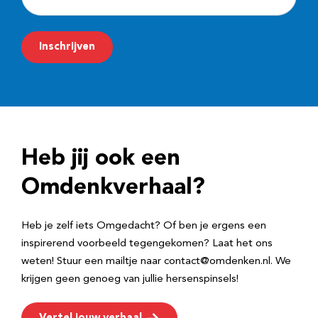
-
m
Inschrijven
a
i
l
a
d
Heb jij ook een
r
e
Omdenkverhaal?
s
Heb je zelf iets Omgedacht? Of ben je ergens een
inspirerend voorbeeld tegengekomen? Laat het ons
weten! Stuur een mailtje naar contact@omdenken.nl. We
krijgen geen genoeg van jullie hersenspinsels!