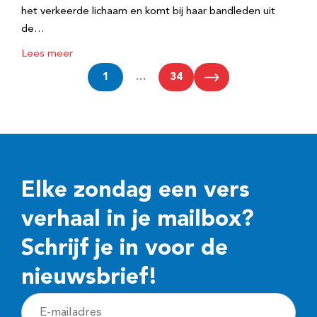
het verkeerde lichaam en komt bij haar bandleden uit
de…
Lees meer
1
…
34
Elke zondag een vers
verhaal in je mailbox?
Schrijf je in voor de
nieuwsbrief!
E