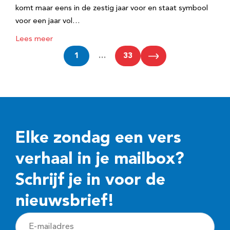
komt maar eens in de zestig jaar voor en staat symbool
voor een jaar vol…
Lees meer
1
…
33
Elke zondag een vers
verhaal in je mailbox?
Schrijf je in voor de
nieuwsbrief!
E