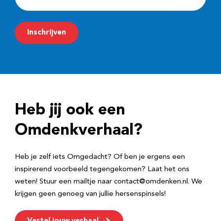
-
m
Inschrijven
a
i
l
a
d
Heb jij ook een
r
e
Omdenkverhaal?
s
Heb je zelf iets Omgedacht? Of ben je ergens een
inspirerend voorbeeld tegengekomen? Laat het ons
weten! Stuur een mailtje naar contact@omdenken.nl. We
krijgen geen genoeg van jullie hersenspinsels!