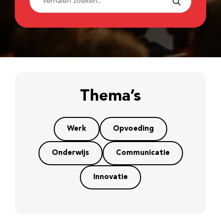
Thema’s
Werk
Opvoeding
Onderwijs
Communicatie
Innovatie