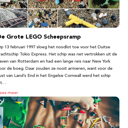
De Grote LEGO Scheepsramp
p 13 februari 1997 sloeg het noodlot toe voor het Duitse
rachtschip Tokio Express. Het schip was net vertrokken uit de
aven van Rotterdam en had een lange reis naar New York
oor de boeg. Daar zouden ze nooit arriveren, want voor de
ust van Land’s End in het Engelse Cornwall werd het schip
it…
ees meer