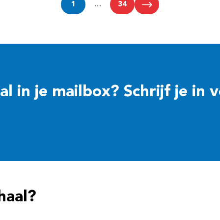
1
…
34
 in je mailbox? Schrijf je in 
haal?