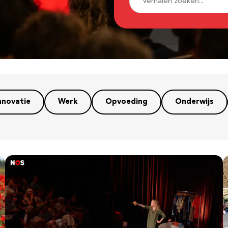
nnovatie
Werk
Opvoeding
Onderwijs