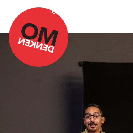
Over Omdenken
Podca