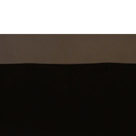
st
Theatershow
Training
Omdenkkrin