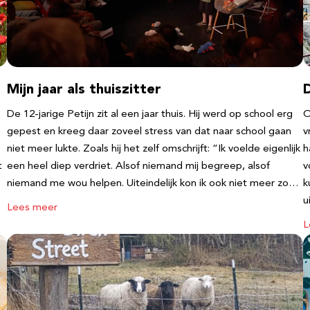
Mijn jaar als thuiszitter
De 12-jarige Petijn zit al een jaar thuis. Hij werd op school erg
O
gepest en kreeg daar zoveel stress van dat naar school gaan
v
niet meer lukte. Zoals hij het zelf omschrijft: “Ik voelde eigenlijk
h
t
een heel diep verdriet. Alsof niemand mij begreep, alsof
v
niemand me wou helpen. Uiteindelijk kon ik ook niet meer zo…
k
u
Lees meer
L