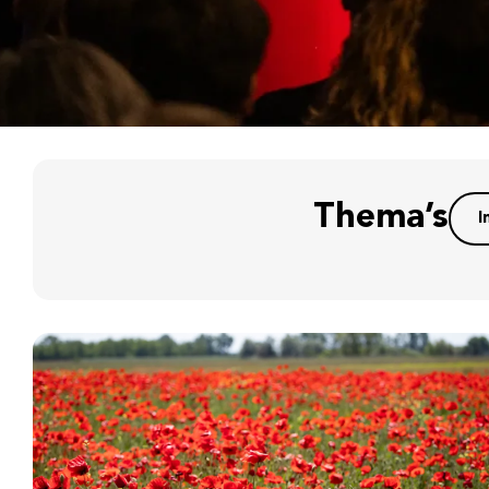
Thema’s
I