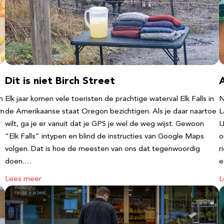
Dit is niet Birch Street
n
Elk jaar komen vele toeristen de prachtige waterval Elk Falls in
N
‘m
de Amerikaanse staat Oregon bezichtigen. Als je daar naartoe
L
r
wilt, ga je er vanuit dat je GPS je wel de weg wijst. Gewoon
I
“Elk Falls” intypen en blind de instructies van Google Maps
o
volgen. Dat is hoe de meesten van ons dat tegenwoordig
r
doen.…
e
Lees meer
L