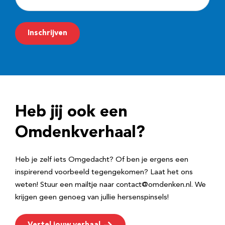
-
m
Inschrijven
a
i
l
a
d
Heb jij ook een
r
e
Omdenkverhaal?
s
Heb je zelf iets Omgedacht? Of ben je ergens een
inspirerend voorbeeld tegengekomen? Laat het ons
weten! Stuur een mailtje naar contact@omdenken.nl. We
krijgen geen genoeg van jullie hersenspinsels!