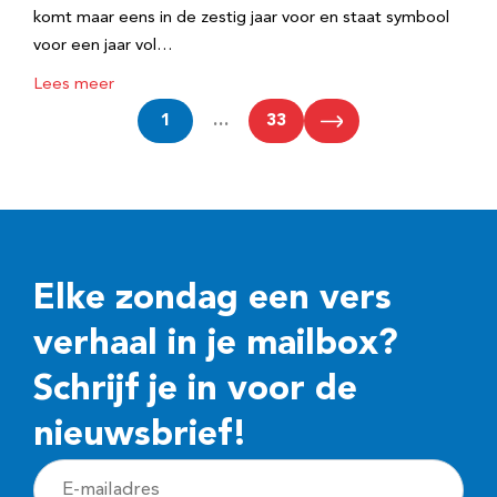
komt maar eens in de zestig jaar voor en staat symbool
voor een jaar vol…
Lees meer
1
…
33
Elke zondag een vers
verhaal in je mailbox?
Schrijf je in voor de
nieuwsbrief!
E