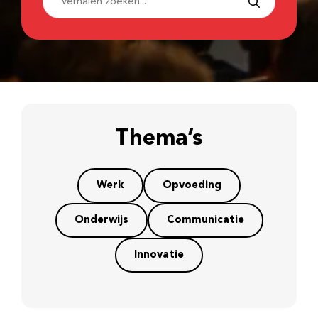
Thema’s
Werk
Opvoeding
Onderwijs
Communicatie
Innovatie