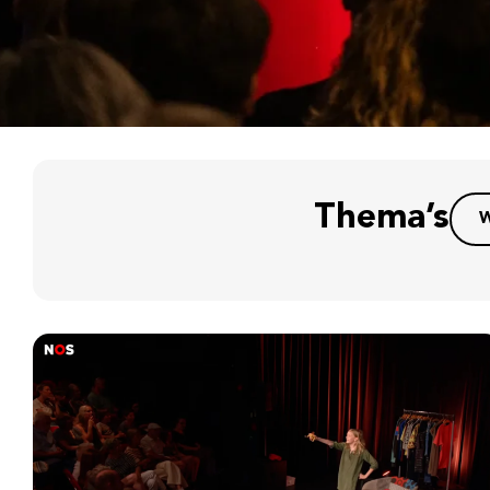
Thema’s
W