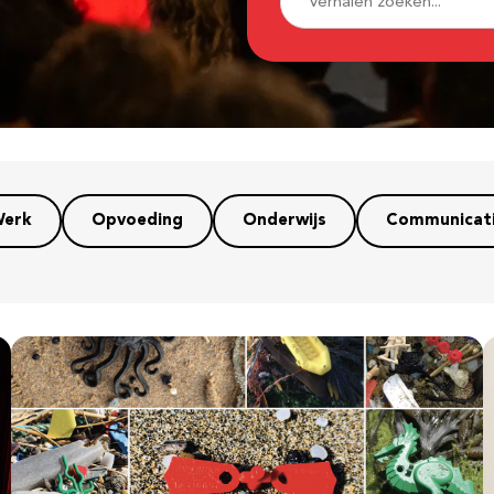
erk
Opvoeding
Onderwijs
Communicat