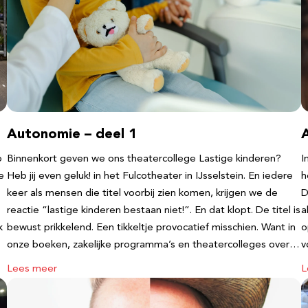
Autonomie – deel 1
b
Binnenkort geven we ons theatercollege Lastige kinderen?
I
e
Heb jij even geluk! in het Fulcotheater in IJsselstein. En iedere
h
keer als mensen die titel voorbij zien komen, krijgen we de
D
reactie “lastige kinderen bestaan niet!”. En dat klopt. De titel is
a
k
bewust prikkelend. Een tikkeltje provocatief misschien. Want in
o
onze boeken, zakelijke programma’s en theatercolleges over…
v
Lees meer
L