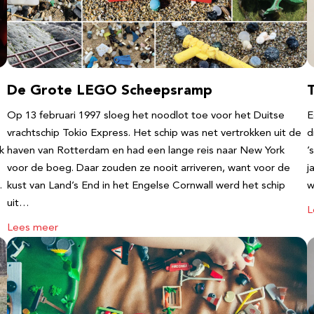
De Grote LEGO Scheepsramp
T
Op 13 februari 1997 sloeg het noodlot toe voor het Duitse
E
vrachtschip Tokio Express. Het schip was net vertrokken uit de
d
k
haven van Rotterdam en had een lange reis naar New York
’
voor de boeg. Daar zouden ze nooit arriveren, want voor de
j
…
kust van Land’s End in het Engelse Cornwall werd het schip
w
uit…
L
Lees meer