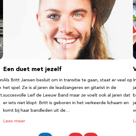
Een duet met jezelf
un
Als Britt Jansen besluit om in transitie te gaan, staat er veel op
I
e
het spel. Ze is al jaren de leadzangeres en gitarist in de
j
t.
succesvolle Leif de Leeuw Band maar ze voelt ook al jaren dat
b
er iets niet klopt. Britt is geboren in het verkeerde lichaam en
j
komt bij haar bandleden uit de…
v
Lees meer
L