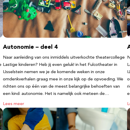
Autonomie – deel 4
Naar aanleiding van ons inmiddels uitverkochte theatercollege
N
e
Lastige kinderen? Heb jij even geluk! in het Fulcotheater in
L
IJsselstein nemen we je de komende weken in onze
I
omdenkverhalen graag mee in onze kijk op de opvoeding. We
o
richten ons op één van de meest belangrijke behoeften van
r
een kind: autonomie. Het is namelijk ook meteen de…
e
Lees meer
L