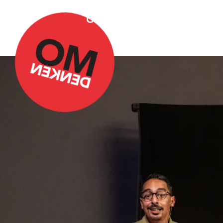
Over Omdenken
Podca