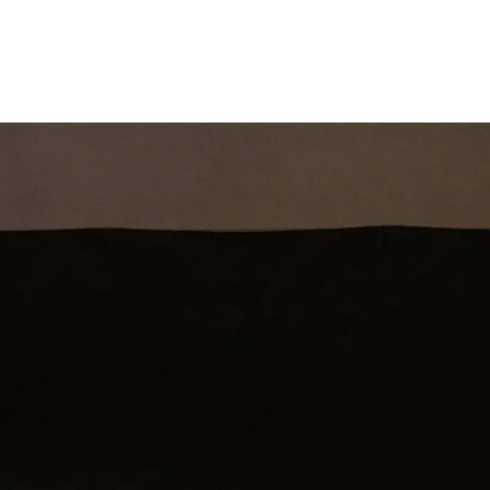
st
Theatershow
Training
Omdenkkrin