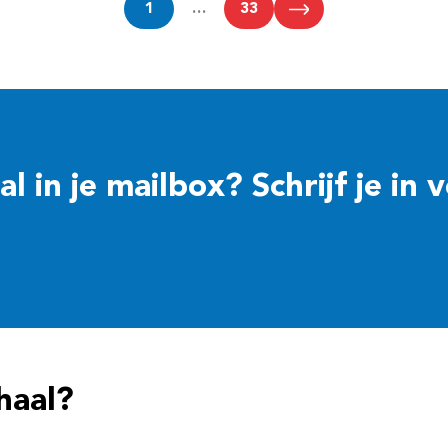
1
…
33
 in je mailbox? Schrijf je in 
haal?