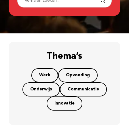
Thema’s
Werk
Opvoeding
Onderwijs
Communicatie
Innovatie