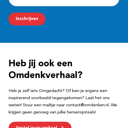
-
m
Inschrijven
a
i
l
a
d
Heb jij ook een
r
e
Omdenkverhaal?
s
Heb je zelf iets Omgedacht? Of ben je ergens een
inspirerend voorbeeld tegengekomen? Laat het ons
weten! Stuur een mailtje naar contact@omdenken.nl. We
krijgen geen genoeg van jullie hersenspinsels!