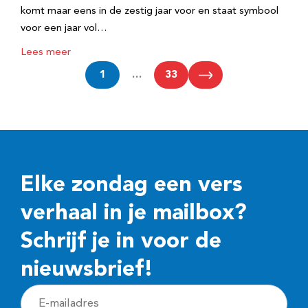
komt maar eens in de zestig jaar voor en staat symbool
voor een jaar vol…
Lees meer
1
…
33
Elke zondag een vers
verhaal in je mailbox?
Schrijf je in voor de
nieuwsbrief!
E