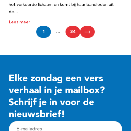
het verkeerde lichaam en komt bij haar bandleden uit
de…
Lees meer
1
…
34
Elke zondag een vers
verhaal in je mailbox?
Schrijf je in voor de
nieuwsbrief!
E