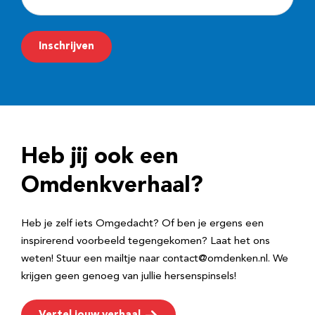
-
m
Inschrijven
a
i
l
a
d
Heb jij ook een
r
e
Omdenkverhaal?
s
Heb je zelf iets Omgedacht? Of ben je ergens een
inspirerend voorbeeld tegengekomen? Laat het ons
weten! Stuur een mailtje naar contact@omdenken.nl. We
krijgen geen genoeg van jullie hersenspinsels!