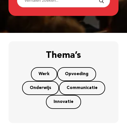
Thema’s
Werk
Opvoeding
Onderwijs
Communicatie
Innovatie