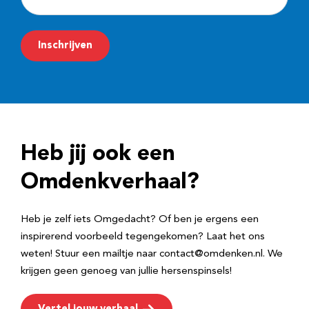
-
m
Inschrijven
a
i
l
a
d
Heb jij ook een
r
e
Omdenkverhaal?
s
Heb je zelf iets Omgedacht? Of ben je ergens een
inspirerend voorbeeld tegengekomen? Laat het ons
weten! Stuur een mailtje naar contact@omdenken.nl. We
krijgen geen genoeg van jullie hersenspinsels!