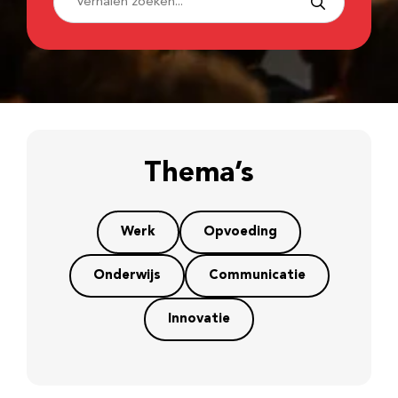
Thema’s
Werk
Opvoeding
Onderwijs
Communicatie
Innovatie