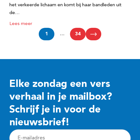
het verkeerde lichaam en komt bij haar bandleden uit
de…
Lees meer
1
…
34
Elke zondag een vers
verhaal in je mailbox?
Schrijf je in voor de
nieuwsbrief!
E