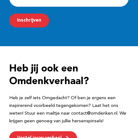
-
m
Inschrijven
a
i
l
a
d
Heb jij ook een
r
e
Omdenkverhaal?
s
Heb je zelf iets Omgedacht? Of ben je ergens een
inspirerend voorbeeld tegengekomen? Laat het ons
weten! Stuur een mailtje naar contact@omdenken.nl. We
krijgen geen genoeg van jullie hersenspinsels!