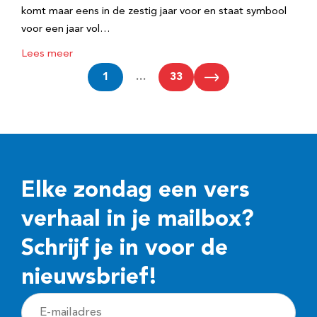
komt maar eens in de zestig jaar voor en staat symbool
voor een jaar vol…
Lees meer
1
…
33
Elke zondag een vers
verhaal in je mailbox?
Schrijf je in voor de
nieuwsbrief!
E