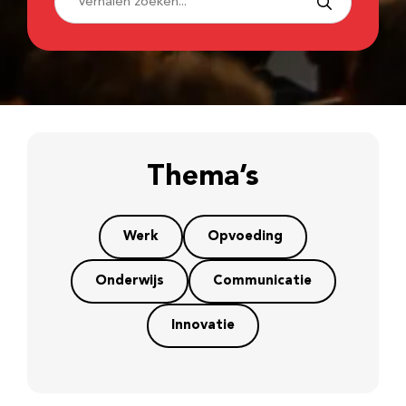
Thema’s
Werk
Opvoeding
Onderwijs
Communicatie
Innovatie