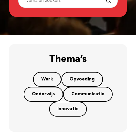
Thema’s
Werk
Opvoeding
Onderwijs
Communicatie
Innovatie