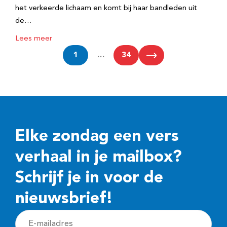
het verkeerde lichaam en komt bij haar bandleden uit
de…
Lees meer
1
…
34
Elke zondag een vers
verhaal in je mailbox?
Schrijf je in voor de
nieuwsbrief!
E