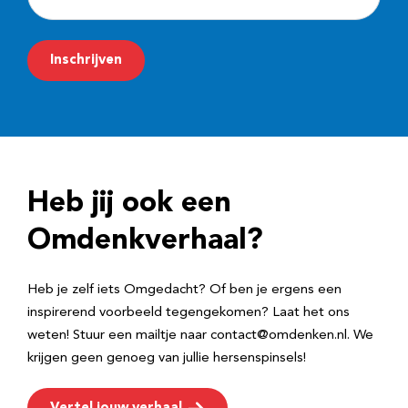
-
m
Inschrijven
a
i
l
a
d
Heb jij ook een
r
e
Omdenkverhaal?
s
Heb je zelf iets Omgedacht? Of ben je ergens een
inspirerend voorbeeld tegengekomen? Laat het ons
weten! Stuur een mailtje naar contact@omdenken.nl. We
krijgen geen genoeg van jullie hersenspinsels!