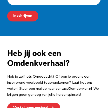
-
m
Inschrijven
a
i
l
a
d
Heb jij ook een
r
e
Omdenkverhaal?
s
Heb je zelf iets Omgedacht? Of ben je ergens een
inspirerend voorbeeld tegengekomen? Laat het ons
weten! Stuur een mailtje naar contact@omdenken.nl. We
krijgen geen genoeg van jullie hersenspinsels!