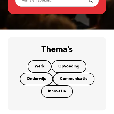
Thema’s
Werk
Opvoeding
Onderwijs
Communicatie
Innovatie