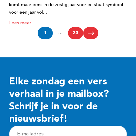
komt maar eens in de zestig jaar voor en staat symbool
voor een jaar vol…
Lees meer
1
…
33
Elke zondag een vers
verhaal in je mailbox?
Schrijf je in voor de
nieuwsbrief!
E