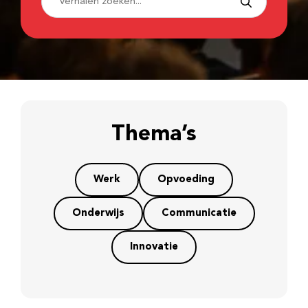
Thema’s
Werk
Opvoeding
Onderwijs
Communicatie
Innovatie