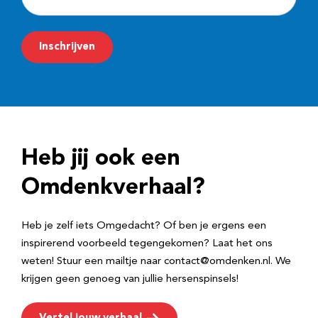
-
m
Inschrijven
a
i
l
a
d
Heb jij ook een
r
e
Omdenkverhaal?
s
Heb je zelf iets Omgedacht? Of ben je ergens een
inspirerend voorbeeld tegengekomen? Laat het ons
weten! Stuur een mailtje naar contact@omdenken.nl. We
krijgen geen genoeg van jullie hersenspinsels!