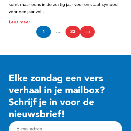
komt maar eens in de zestig jaar voor en staat symbool
voor een jaar vol…
Lees meer
1
…
33
Elke zondag een vers
verhaal in je mailbox?
Schrijf je in voor de
nieuwsbrief!
E