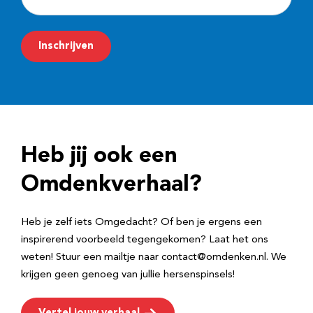
-
m
Inschrijven
a
i
l
a
d
Heb jij ook een
r
e
Omdenkverhaal?
s
Heb je zelf iets Omgedacht? Of ben je ergens een
inspirerend voorbeeld tegengekomen? Laat het ons
weten! Stuur een mailtje naar contact@omdenken.nl. We
krijgen geen genoeg van jullie hersenspinsels!