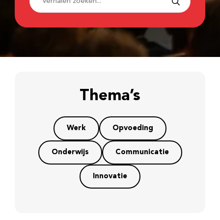
Thema’s
Werk
Opvoeding
Onderwijs
Communicatie
Innovatie