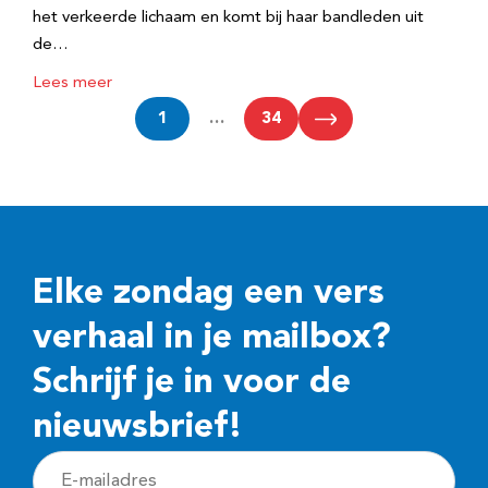
het verkeerde lichaam en komt bij haar bandleden uit
de…
Lees meer
1
…
34
Elke zondag een vers
verhaal in je mailbox?
Schrijf je in voor de
nieuwsbrief!
E