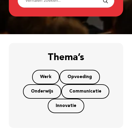
Thema’s
Werk
Opvoeding
Onderwijs
Communicatie
Innovatie