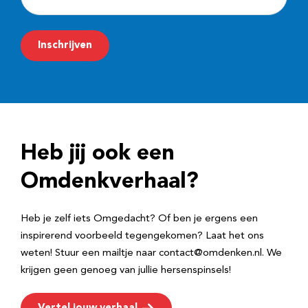
-
m
Inschrijven
a
i
l
a
d
Heb jij ook een
r
e
Omdenkverhaal?
s
Heb je zelf iets Omgedacht? Of ben je ergens een
inspirerend voorbeeld tegengekomen? Laat het ons
weten! Stuur een mailtje naar contact@omdenken.nl. We
krijgen geen genoeg van jullie hersenspinsels!