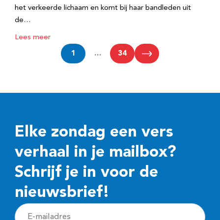
het verkeerde lichaam en komt bij haar bandleden uit
de…
Lees meer
1
…
34
Elke zondag een vers
verhaal in je mailbox?
Schrijf je in voor de
nieuwsbrief!
E