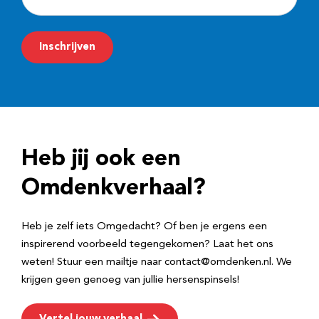
-
m
Inschrijven
a
i
l
a
d
Heb jij ook een
r
e
Omdenkverhaal?
s
Heb je zelf iets Omgedacht? Of ben je ergens een
inspirerend voorbeeld tegengekomen? Laat het ons
weten! Stuur een mailtje naar contact@omdenken.nl. We
krijgen geen genoeg van jullie hersenspinsels!