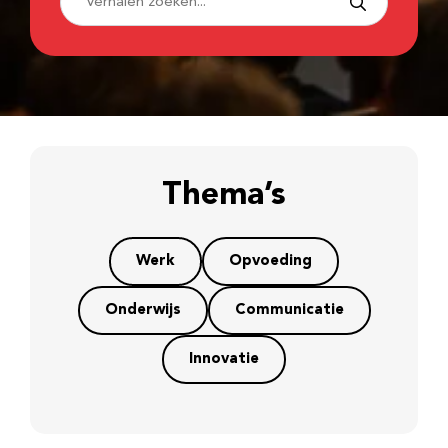
Thema’s
Werk
Opvoeding
Onderwijs
Communicatie
Innovatie