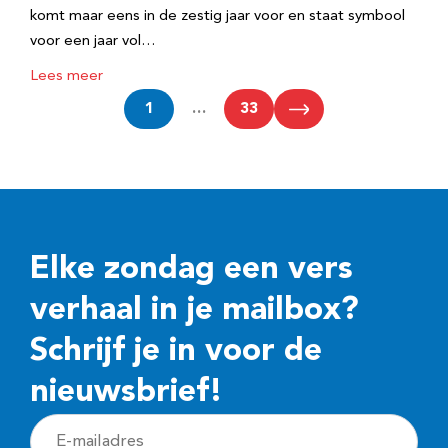
komt maar eens in de zestig jaar voor en staat symbool
voor een jaar vol…
Lees meer
1
…
33
Elke zondag een vers
verhaal in je mailbox?
Schrijf je in voor de
nieuwsbrief!
E