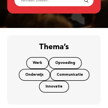
Thema’s
Werk
Opvoeding
Onderwijs
Communicatie
Innovatie