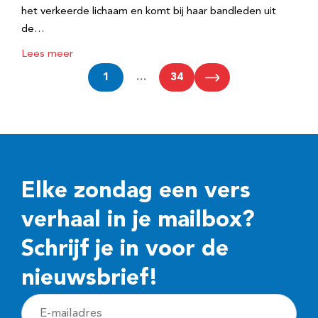
het verkeerde lichaam en komt bij haar bandleden uit
de…
Lees meer
1
…
34
Elke zondag een vers
verhaal in je mailbox?
Schrijf je in voor de
nieuwsbrief!
E