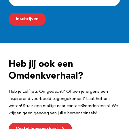
-
m
Inschrijven
a
i
l
a
d
Heb jij ook een
r
e
Omdenkverhaal?
s
Heb je zelf iets Omgedacht? Of ben je ergens een
inspirerend voorbeeld tegengekomen? Laat het ons
weten! Stuur een mailtje naar contact@omdenken.nl. We
krijgen geen genoeg van jullie hersenspinsels!