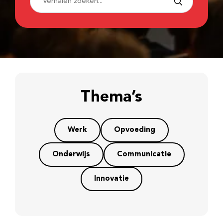
Thema’s
Werk
Opvoeding
Onderwijs
Communicatie
Innovatie