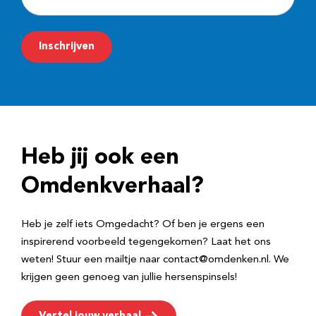
-
m
Inschrijven
a
i
l
a
d
Heb jij ook een
r
e
Omdenkverhaal?
s
Heb je zelf iets Omgedacht? Of ben je ergens een
inspirerend voorbeeld tegengekomen? Laat het ons
weten! Stuur een mailtje naar contact@omdenken.nl. We
krijgen geen genoeg van jullie hersenspinsels!