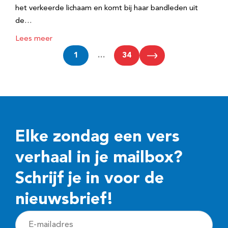
het verkeerde lichaam en komt bij haar bandleden uit
de…
Lees meer
1
…
34
Elke zondag een vers
verhaal in je mailbox?
Schrijf je in voor de
nieuwsbrief!
E