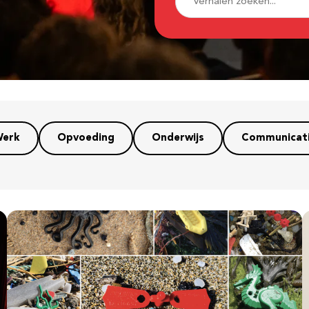
erk
Opvoeding
Onderwijs
Communicat