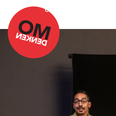
Over Omdenken
Podca