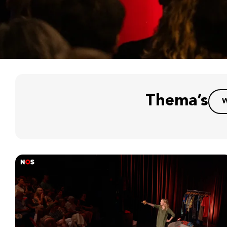
Thema’s
W