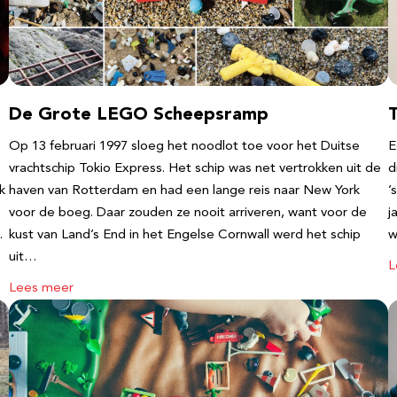
De Grote LEGO Scheepsramp
T
Op 13 februari 1997 sloeg het noodlot toe voor het Duitse
E
vrachtschip Tokio Express. Het schip was net vertrokken uit de
d
k
haven van Rotterdam en had een lange reis naar New York
’
voor de boeg. Daar zouden ze nooit arriveren, want voor de
j
…
kust van Land’s End in het Engelse Cornwall werd het schip
w
uit…
L
Lees meer