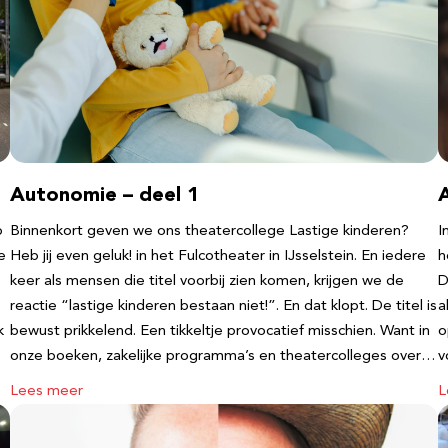
Autonomie – deel 1
b
Binnenkort geven we ons theatercollege Lastige kinderen?
I
e
Heb jij even geluk! in het Fulcotheater in IJsselstein. En iedere
h
keer als mensen die titel voorbij zien komen, krijgen we de
D
reactie “lastige kinderen bestaan niet!”. En dat klopt. De titel is
a
k
bewust prikkelend. Een tikkeltje provocatief misschien. Want in
o
onze boeken, zakelijke programma’s en theatercolleges over…
v
Lees meer
L