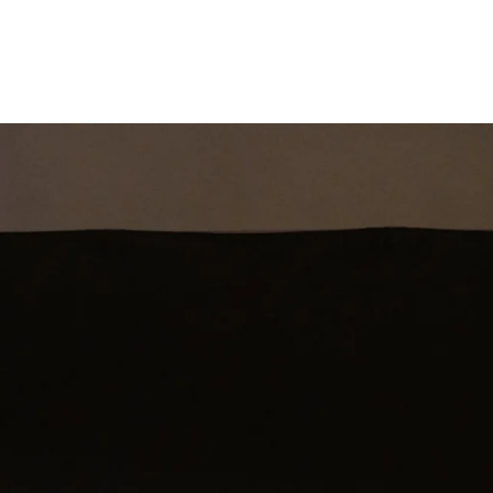
st
Theatershow
Training
Omdenkkrin