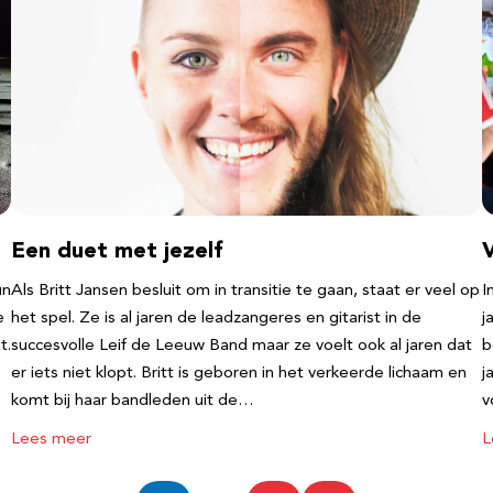
Een duet met jezelf
un
Als Britt Jansen besluit om in transitie te gaan, staat er veel op
I
e
het spel. Ze is al jaren de leadzangeres en gitarist in de
j
t.
succesvolle Leif de Leeuw Band maar ze voelt ook al jaren dat
b
er iets niet klopt. Britt is geboren in het verkeerde lichaam en
j
komt bij haar bandleden uit de…
v
Lees meer
L