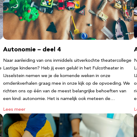
Autonomie – deel 4
Naar aanleiding van ons inmiddels uitverkochte theatercollege
N
e
Lastige kinderen? Heb jij even geluk! in het Fulcotheater in
L
IJsselstein nemen we je de komende weken in onze
I
omdenkverhalen graag mee in onze kijk op de opvoeding. We
o
richten ons op één van de meest belangrijke behoeften van
r
een kind: autonomie. Het is namelijk ook meteen de…
e
Lees meer
L