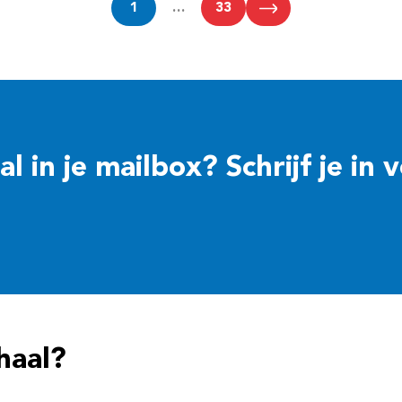
1
…
33
 in je mailbox? Schrijf je in 
haal?