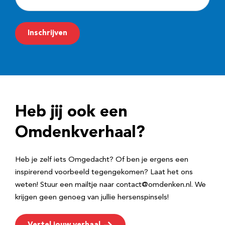
-
m
Inschrijven
a
i
l
a
d
Heb jij ook een
r
e
Omdenkverhaal?
s
Heb je zelf iets Omgedacht? Of ben je ergens een
inspirerend voorbeeld tegengekomen? Laat het ons
weten! Stuur een mailtje naar contact@omdenken.nl. We
krijgen geen genoeg van jullie hersenspinsels!