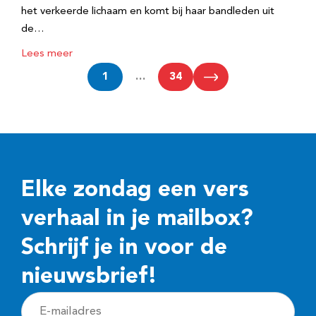
het verkeerde lichaam en komt bij haar bandleden uit
de…
Lees meer
1
…
34
Elke zondag een vers
verhaal in je mailbox?
Schrijf je in voor de
nieuwsbrief!
E