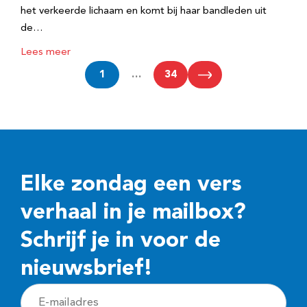
het verkeerde lichaam en komt bij haar bandleden uit
de…
Lees meer
1
…
34
Elke zondag een vers
verhaal in je mailbox?
Schrijf je in voor de
nieuwsbrief!
E