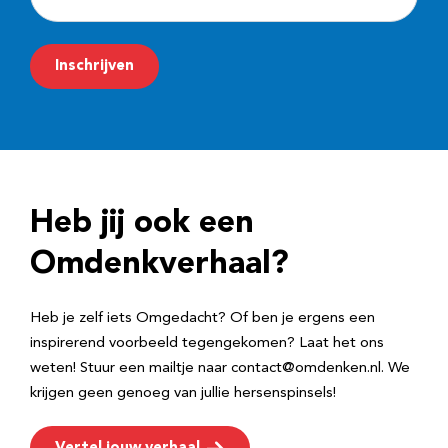
-
m
Inschrijven
a
i
l
a
d
Heb jij ook een
r
e
Omdenkverhaal?
s
Heb je zelf iets Omgedacht? Of ben je ergens een
inspirerend voorbeeld tegengekomen? Laat het ons
weten! Stuur een mailtje naar contact@omdenken.nl. We
krijgen geen genoeg van jullie hersenspinsels!