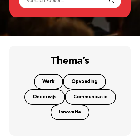
Thema’s
Werk
Opvoeding
Onderwijs
Communicatie
Innovatie