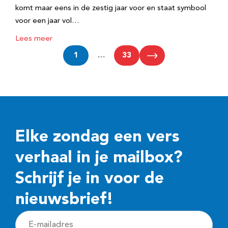
komt maar eens in de zestig jaar voor en staat symbool
voor een jaar vol…
Lees meer
1
…
33
Elke zondag een vers
verhaal in je mailbox?
Schrijf je in voor de
nieuwsbrief!
E