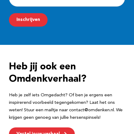
-
m
Inschrijven
a
i
l
a
d
Heb jij ook een
r
e
Omdenkverhaal?
s
Heb je zelf iets Omgedacht? Of ben je ergens een
inspirerend voorbeeld tegengekomen? Laat het ons
weten! Stuur een mailtje naar contact@omdenken.nl. We
krijgen geen genoeg van jullie hersenspinsels!