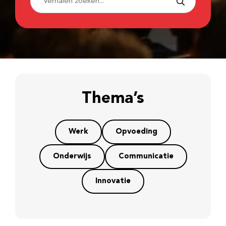
Thema’s
Werk
Opvoeding
Onderwijs
Communicatie
Innovatie