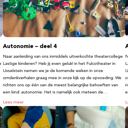
Autonomie – deel 4
Naar aanleiding van ons inmiddels uitverkochte theatercollege
N
e
Lastige kinderen? Heb jij even geluk! in het Fulcotheater in
L
IJsselstein nemen we je de komende weken in onze
I
omdenkverhalen graag mee in onze kijk op de opvoeding. We
o
richten ons op één van de meest belangrijke behoeften van
r
een kind: autonomie. Het is namelijk ook meteen de…
e
Lees meer
L