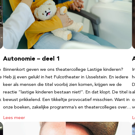
Autonomie – deel 1
b
Binnenkort geven we ons theatercollege Lastige kinderen?
I
e
Heb jij even geluk! in het Fulcotheater in IJsselstein. En iedere
h
keer als mensen die titel voorbij zien komen, krijgen we de
D
reactie “lastige kinderen bestaan niet!”. En dat klopt. De titel is
a
k
bewust prikkelend. Een tikkeltje provocatief misschien. Want in
o
onze boeken, zakelijke programma’s en theatercolleges over…
v
Lees meer
L