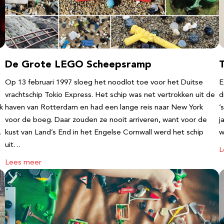
De Grote LEGO Scheepsramp
T
Op 13 februari 1997 sloeg het noodlot toe voor het Duitse
E
vrachtschip Tokio Express. Het schip was net vertrokken uit de
d
k
haven van Rotterdam en had een lange reis naar New York
’
voor de boeg. Daar zouden ze nooit arriveren, want voor de
j
…
kust van Land’s End in het Engelse Cornwall werd het schip
w
uit…
L
Lees meer