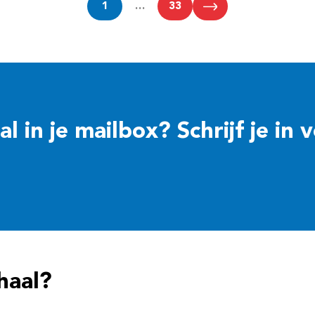
1
…
33
 in je mailbox? Schrijf je in 
haal?