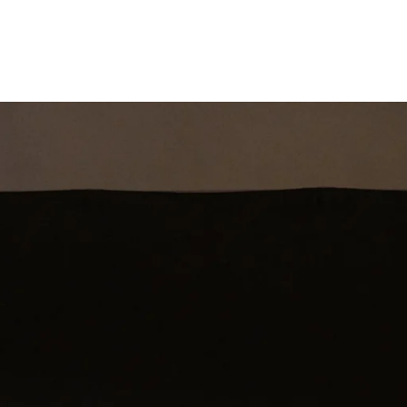
st
Theatershow
Training
Omdenkkrin