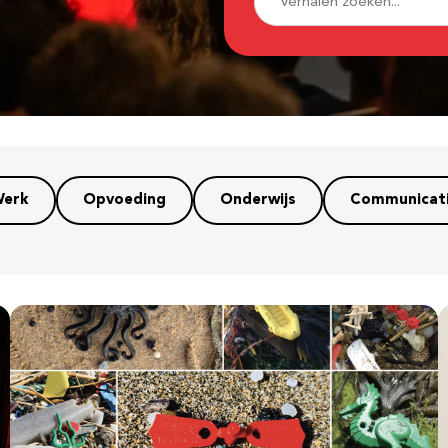
erk
Opvoeding
Onderwijs
Communicat