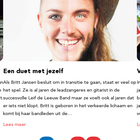
Een duet met jezelf
un
Als Britt Jansen besluit om in transitie te gaan, staat er veel op
I
e
het spel. Ze is al jaren de leadzangeres en gitarist in de
j
t.
succesvolle Leif de Leeuw Band maar ze voelt ook al jaren dat
b
er iets niet klopt. Britt is geboren in het verkeerde lichaam en
j
komt bij haar bandleden uit de…
v
Lees meer
L