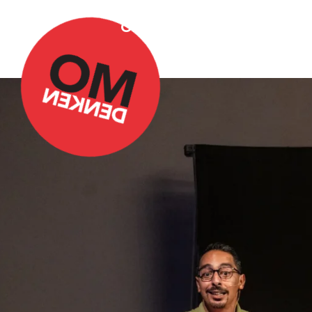
Over Omdenken
Podca