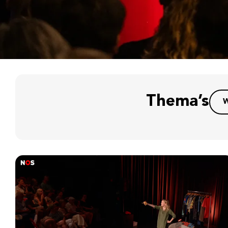
Thema’s
W