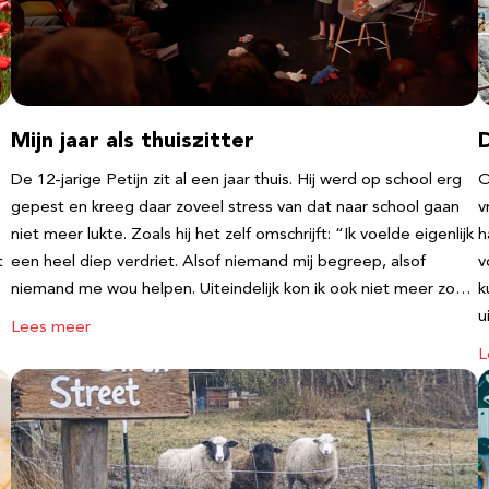
Mijn jaar als thuiszitter
De 12-jarige Petijn zit al een jaar thuis. Hij werd op school erg
O
gepest en kreeg daar zoveel stress van dat naar school gaan
v
niet meer lukte. Zoals hij het zelf omschrijft: “Ik voelde eigenlijk
h
t
een heel diep verdriet. Alsof niemand mij begreep, alsof
v
niemand me wou helpen. Uiteindelijk kon ik ook niet meer zo…
k
u
Lees meer
L