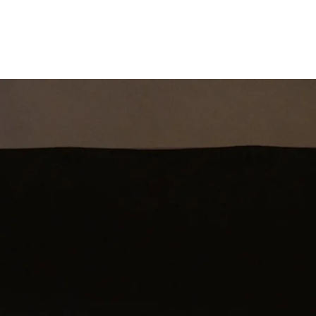
st
Theatershow
Training
Omdenkkrin