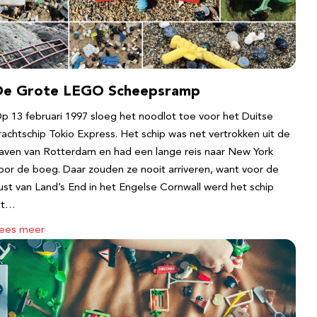
De Grote LEGO Scheepsramp
p 13 februari 1997 sloeg het noodlot toe voor het Duitse
rachtschip Tokio Express. Het schip was net vertrokken uit de
aven van Rotterdam en had een lange reis naar New York
oor de boeg. Daar zouden ze nooit arriveren, want voor de
ust van Land’s End in het Engelse Cornwall werd het schip
it…
ees meer