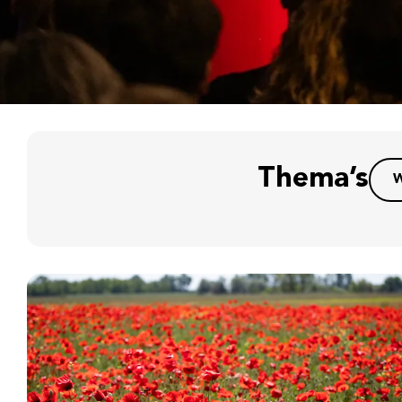
Thema’s
W