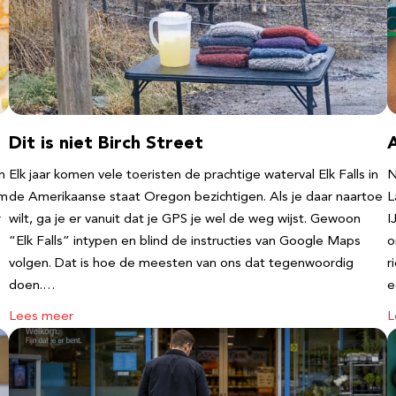
Dit is niet Birch Street
n
Elk jaar komen vele toeristen de prachtige waterval Elk Falls in
N
‘m
de Amerikaanse staat Oregon bezichtigen. Als je daar naartoe
L
r
wilt, ga je er vanuit dat je GPS je wel de weg wijst. Gewoon
I
“Elk Falls” intypen en blind de instructies van Google Maps
o
volgen. Dat is hoe de meesten van ons dat tegenwoordig
r
doen.…
e
Lees meer
L