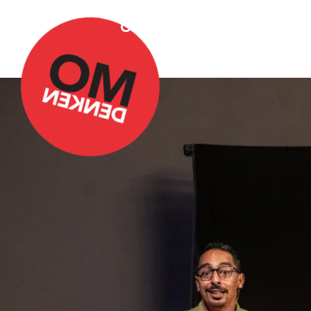
Over Omdenken
Podca