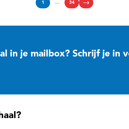
1
…
34
 in je mailbox? Schrijf je in 
haal?