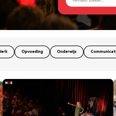
erk
Opvoeding
Onderwijs
Communicat