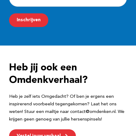
-
m
Inschrijven
a
i
l
a
d
Heb jij ook een
r
e
Omdenkverhaal?
s
Heb je zelf iets Omgedacht? Of ben je ergens een
inspirerend voorbeeld tegengekomen? Laat het ons
weten! Stuur een mailtje naar contact@omdenken.nl. We
krijgen geen genoeg van jullie hersenspinsels!