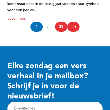
komt maar eens in de zestig jaar voor en staat symbool
voor een jaar vol…
Lees meer
1
…
33
Elke zondag een vers
verhaal in je mailbox?
Schrijf je in voor de
nieuwsbrief!
E