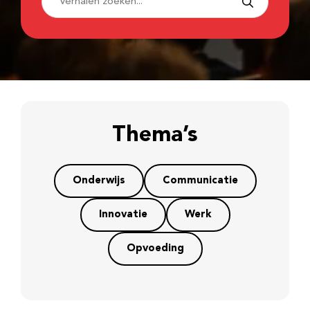
Thema’s
Onderwijs
Communicatie
Innovatie
Werk
Opvoeding