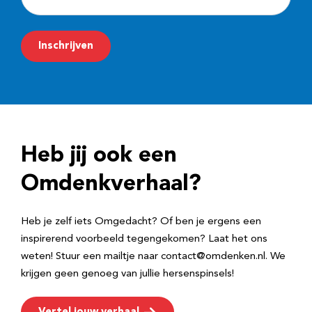
-
m
Inschrijven
a
i
l
a
d
Heb jij ook een
r
e
Omdenkverhaal?
s
Heb je zelf iets Omgedacht? Of ben je ergens een
inspirerend voorbeeld tegengekomen? Laat het ons
weten! Stuur een mailtje naar contact@omdenken.nl. We
krijgen geen genoeg van jullie hersenspinsels!