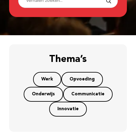
Thema’s
Werk
Opvoeding
Onderwijs
Communicatie
Innovatie