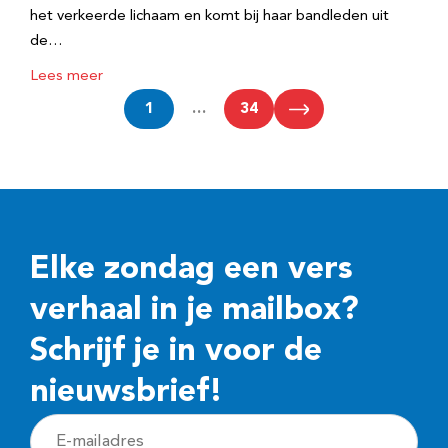
het verkeerde lichaam en komt bij haar bandleden uit
de…
Lees meer
1
…
34
Elke zondag een vers
verhaal in je mailbox?
Schrijf je in voor de
nieuwsbrief!
E