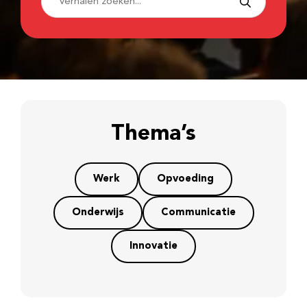
Thema’s
Werk
Opvoeding
Onderwijs
Communicatie
Innovatie