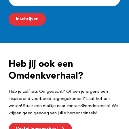
-
m
Inschrijven
a
i
l
a
d
Heb jij ook een
r
e
Omdenkverhaal?
s
Heb je zelf iets Omgedacht? Of ben je ergens een
inspirerend voorbeeld tegengekomen? Laat het ons
weten! Stuur een mailtje naar contact@omdenken.nl. We
krijgen geen genoeg van jullie hersenspinsels!