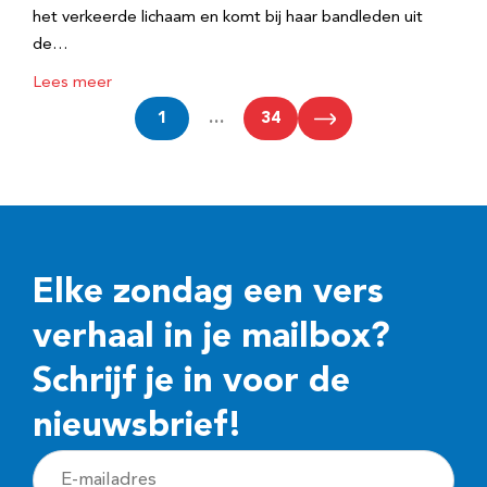
het verkeerde lichaam en komt bij haar bandleden uit
de…
Lees meer
1
…
34
Elke zondag een vers
verhaal in je mailbox?
Schrijf je in voor de
nieuwsbrief!
E