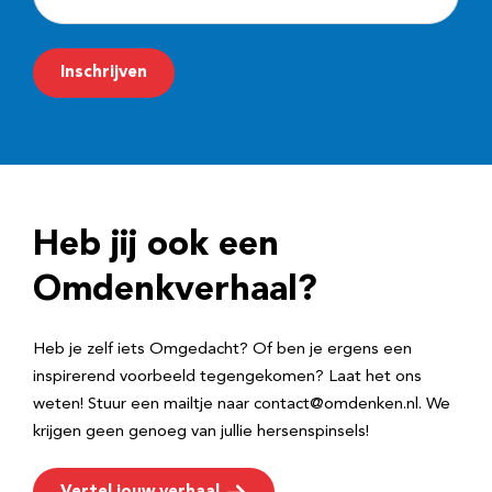
-
m
Inschrijven
a
i
l
a
d
Heb jij ook een
r
e
Omdenkverhaal?
s
Heb je zelf iets Omgedacht? Of ben je ergens een
inspirerend voorbeeld tegengekomen? Laat het ons
weten! Stuur een mailtje naar contact@omdenken.nl. We
krijgen geen genoeg van jullie hersenspinsels!