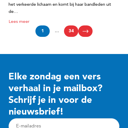
het verkeerde lichaam en komt bij haar bandleden uit
de…
Lees meer
1
…
34
Elke zondag een vers
verhaal in je mailbox?
Schrijf je in voor de
nieuwsbrief!
E