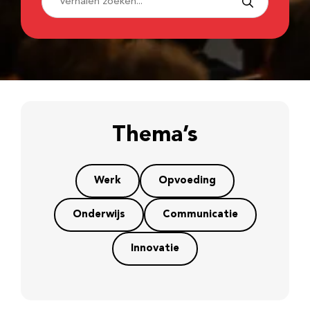
Thema’s
Werk
Opvoeding
Onderwijs
Communicatie
Innovatie