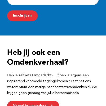
-
m
Inschrijven
a
i
l
a
d
Heb jij ook een
r
e
Omdenkverhaal?
s
Heb je zelf iets Omgedacht? Of ben je ergens een
inspirerend voorbeeld tegengekomen? Laat het ons
weten! Stuur een mailtje naar contact@omdenken.nl. We
krijgen geen genoeg van jullie hersenspinsels!