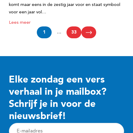
komt maar eens in de zestig jaar voor en staat symbool
voor een jaar vol…
Lees meer
1
…
33
Elke zondag een vers
verhaal in je mailbox?
Schrijf je in voor de
nieuwsbrief!
E