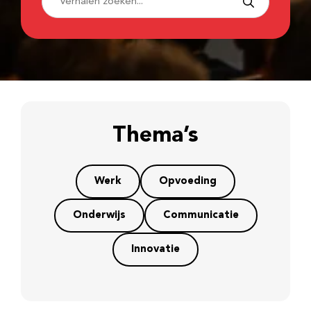
Thema’s
Werk
Opvoeding
Onderwijs
Communicatie
Innovatie