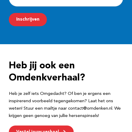
-
m
Inschrijven
a
i
l
a
d
Heb jij ook een
r
e
Omdenkverhaal?
s
Heb je zelf iets Omgedacht? Of ben je ergens een
inspirerend voorbeeld tegengekomen? Laat het ons
weten! Stuur een mailtje naar contact@omdenken.nl. We
krijgen geen genoeg van jullie hersenspinsels!