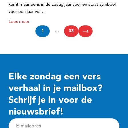
komt maar eens in de zestig jaar voor en staat symbool
voor een jaar vol…
Lees meer
1
…
33
Elke zondag een vers
verhaal in je mailbox?
Schrijf je in voor de
nieuwsbrief!
E