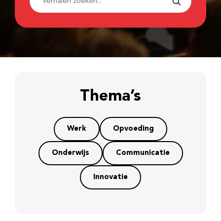
Thema’s
Werk
Opvoeding
Onderwijs
Communicatie
Innovatie