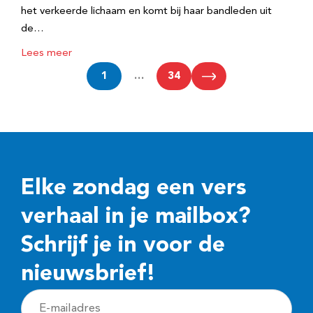
het verkeerde lichaam en komt bij haar bandleden uit
de…
Lees meer
1
…
34
Elke zondag een vers
verhaal in je mailbox?
Schrijf je in voor de
nieuwsbrief!
E