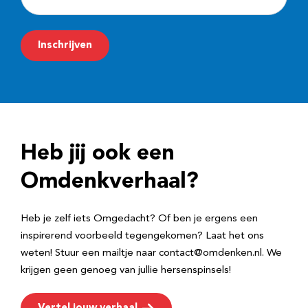
-
m
Inschrijven
a
i
l
a
d
Heb jij ook een
r
e
Omdenkverhaal?
s
Heb je zelf iets Omgedacht? Of ben je ergens een
inspirerend voorbeeld tegengekomen? Laat het ons
weten! Stuur een mailtje naar contact@omdenken.nl. We
krijgen geen genoeg van jullie hersenspinsels!