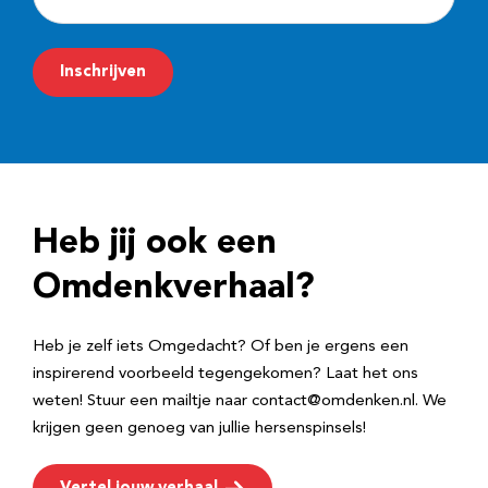
-
m
Inschrijven
a
i
l
a
d
Heb jij ook een
r
e
Omdenkverhaal?
s
Heb je zelf iets Omgedacht? Of ben je ergens een
inspirerend voorbeeld tegengekomen? Laat het ons
weten! Stuur een mailtje naar contact@omdenken.nl. We
krijgen geen genoeg van jullie hersenspinsels!