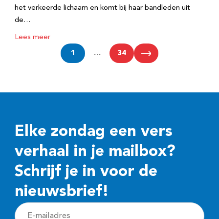
het verkeerde lichaam en komt bij haar bandleden uit
de…
Lees meer
1
…
34
Elke zondag een vers
verhaal in je mailbox?
Schrijf je in voor de
nieuwsbrief!
E