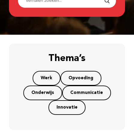
Thema’s
Werk
Opvoeding
Onderwijs
Communicatie
Innovatie