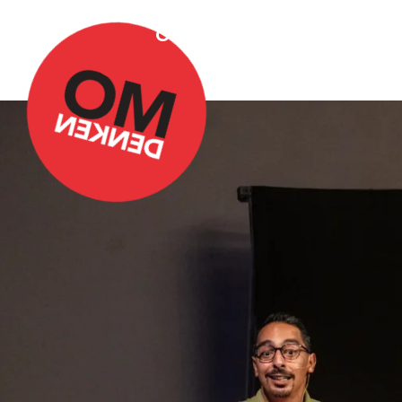
Over Omdenken
Podca