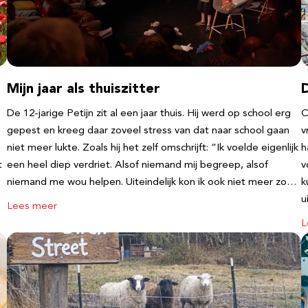
Mijn jaar als thuiszitter
De 12-jarige Petijn zit al een jaar thuis. Hij werd op school erg
O
gepest en kreeg daar zoveel stress van dat naar school gaan
v
niet meer lukte. Zoals hij het zelf omschrijft: “Ik voelde eigenlijk
h
t
een heel diep verdriet. Alsof niemand mij begreep, alsof
v
niemand me wou helpen. Uiteindelijk kon ik ook niet meer zo…
k
u
Lees meer
L