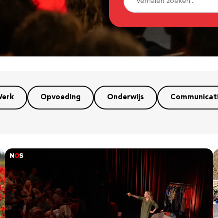
erk
Opvoeding
Onderwijs
Communicat