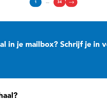
1
…
34
 in je mailbox? Schrijf je in 
haal?