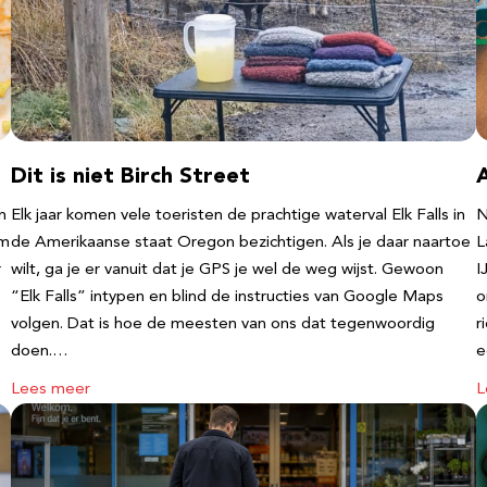
Dit is niet Birch Street
n
Elk jaar komen vele toeristen de prachtige waterval Elk Falls in
N
‘m
de Amerikaanse staat Oregon bezichtigen. Als je daar naartoe
L
r
wilt, ga je er vanuit dat je GPS je wel de weg wijst. Gewoon
I
“Elk Falls” intypen en blind de instructies van Google Maps
o
volgen. Dat is hoe de meesten van ons dat tegenwoordig
r
doen.…
e
Lees meer
L