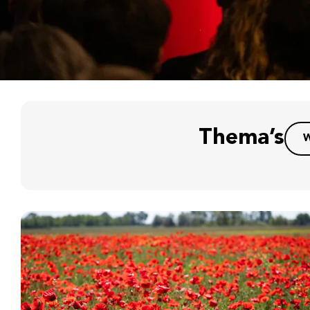
Thema’s
W