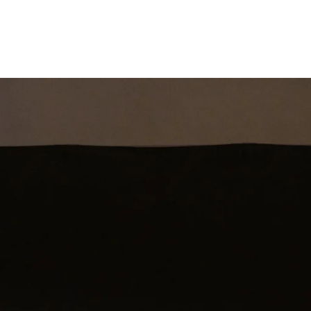
st
Theatershow
Training
Omdenkkrin