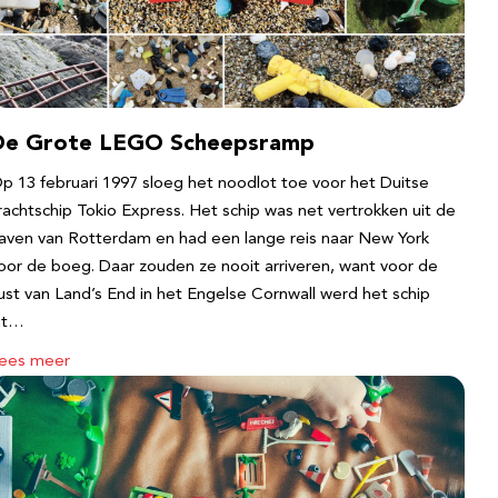
De Grote LEGO Scheepsramp
p 13 februari 1997 sloeg het noodlot toe voor het Duitse
rachtschip Tokio Express. Het schip was net vertrokken uit de
aven van Rotterdam en had een lange reis naar New York
oor de boeg. Daar zouden ze nooit arriveren, want voor de
ust van Land’s End in het Engelse Cornwall werd het schip
it…
ees meer