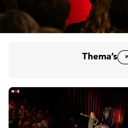
Thema’s
W