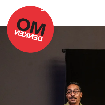
Over Omdenken
Podca