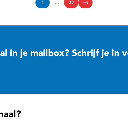
1
…
33
 in je mailbox? Schrijf je in 
haal?