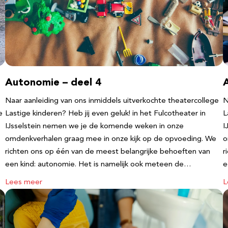
Autonomie – deel 4
Naar aanleiding van ons inmiddels uitverkochte theatercollege
N
e
Lastige kinderen? Heb jij even geluk! in het Fulcotheater in
L
IJsselstein nemen we je de komende weken in onze
I
omdenkverhalen graag mee in onze kijk op de opvoeding. We
o
richten ons op één van de meest belangrijke behoeften van
r
een kind: autonomie. Het is namelijk ook meteen de…
e
Lees meer
L