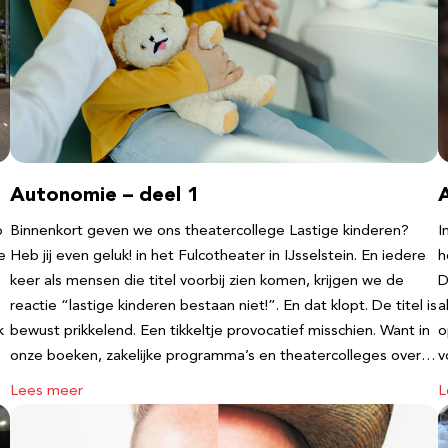
Autonomie – deel 1
b
Binnenkort geven we ons theatercollege Lastige kinderen?
I
e
Heb jij even geluk! in het Fulcotheater in IJsselstein. En iedere
h
keer als mensen die titel voorbij zien komen, krijgen we de
D
reactie “lastige kinderen bestaan niet!”. En dat klopt. De titel is
a
k
bewust prikkelend. Een tikkeltje provocatief misschien. Want in
o
onze boeken, zakelijke programma’s en theatercolleges over…
v
Lees meer
L