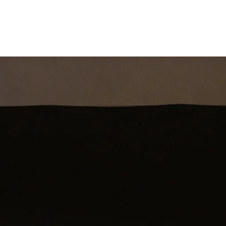
st
Theatershow
Training
Omdenkkrin