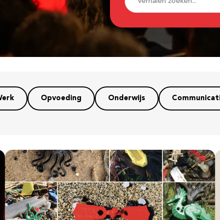
erk
Opvoeding
Onderwijs
Communicat