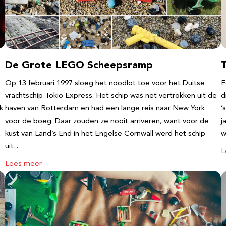
De Grote LEGO Scheepsramp
T
Op 13 februari 1997 sloeg het noodlot toe voor het Duitse
E
vrachtschip Tokio Express. Het schip was net vertrokken uit de
d
k
haven van Rotterdam en had een lange reis naar New York
’
voor de boeg. Daar zouden ze nooit arriveren, want voor de
j
…
kust van Land’s End in het Engelse Cornwall werd het schip
w
uit…
L
Lees meer