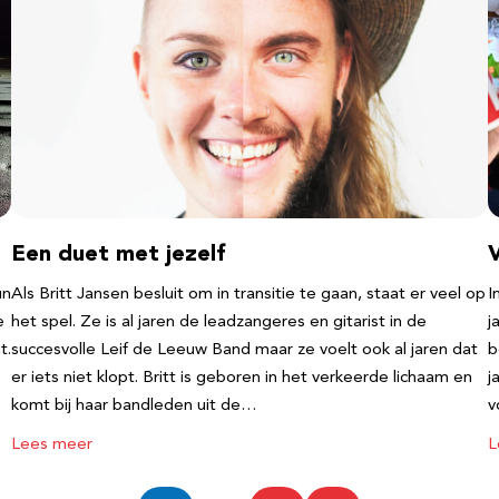
Een duet met jezelf
un
Als Britt Jansen besluit om in transitie te gaan, staat er veel op
I
e
het spel. Ze is al jaren de leadzangeres en gitarist in de
j
t.
succesvolle Leif de Leeuw Band maar ze voelt ook al jaren dat
b
er iets niet klopt. Britt is geboren in het verkeerde lichaam en
j
komt bij haar bandleden uit de…
v
Lees meer
L