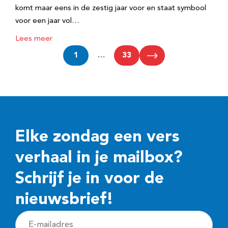
komt maar eens in de zestig jaar voor en staat symbool
voor een jaar vol…
Lees meer
1
…
33
Elke zondag een vers
verhaal in je mailbox?
Schrijf je in voor de
nieuwsbrief!
E