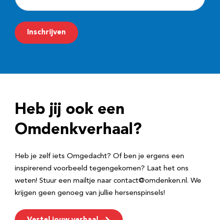
-
m
Inschrijven
a
i
l
a
d
Heb jij ook een
r
e
Omdenkverhaal?
s
Heb je zelf iets Omgedacht? Of ben je ergens een
inspirerend voorbeeld tegengekomen? Laat het ons
weten! Stuur een mailtje naar contact@omdenken.nl. We
krijgen geen genoeg van jullie hersenspinsels!