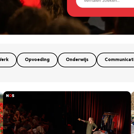
erk
Opvoeding
Onderwijs
Communicat