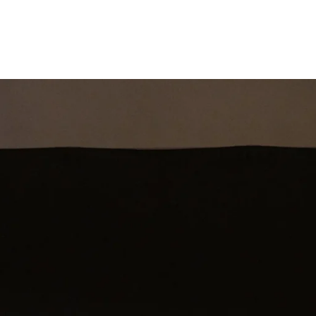
st
Theatershow
Training
Omdenkkrin