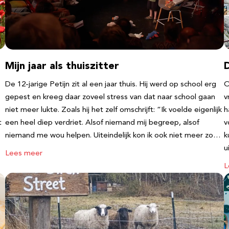
Mijn jaar als thuiszitter
De 12-jarige Petijn zit al een jaar thuis. Hij werd op school erg
O
gepest en kreeg daar zoveel stress van dat naar school gaan
v
niet meer lukte. Zoals hij het zelf omschrijft: “Ik voelde eigenlijk
h
t
een heel diep verdriet. Alsof niemand mij begreep, alsof
v
niemand me wou helpen. Uiteindelijk kon ik ook niet meer zo…
k
u
Lees meer
L