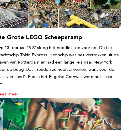
De Grote LEGO Scheepsramp
p 13 februari 1997 sloeg het noodlot toe voor het Duitse
rachtschip Tokio Express. Het schip was net vertrokken uit de
aven van Rotterdam en had een lange reis naar New York
oor de boeg. Daar zouden ze nooit arriveren, want voor de
ust van Land’s End in het Engelse Cornwall werd het schip
it…
ees meer