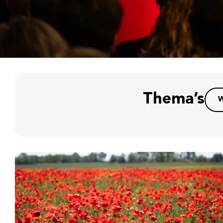
Thema’s
W