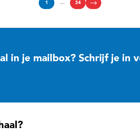
1
…
34
 in je mailbox? Schrijf je in 
haal?