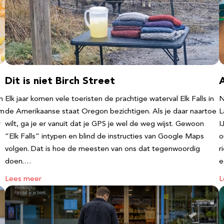
Dit is niet Birch Street
n
Elk jaar komen vele toeristen de prachtige waterval Elk Falls in
N
‘m
de Amerikaanse staat Oregon bezichtigen. Als je daar naartoe
L
r
wilt, ga je er vanuit dat je GPS je wel de weg wijst. Gewoon
I
“Elk Falls” intypen en blind de instructies van Google Maps
o
volgen. Dat is hoe de meesten van ons dat tegenwoordig
r
doen.…
e
Lees meer
L