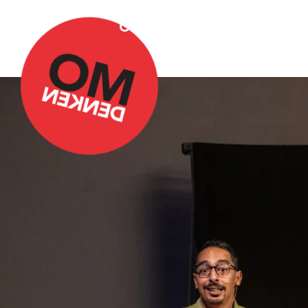
Over Omdenken
Podca