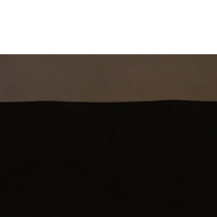
st
Theatershow
Training
Omdenkkrin