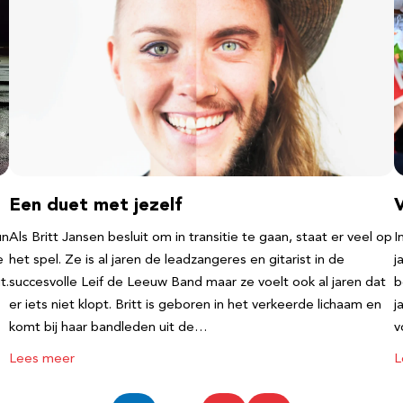
Een duet met jezelf
un
Als Britt Jansen besluit om in transitie te gaan, staat er veel op
I
e
het spel. Ze is al jaren de leadzangeres en gitarist in de
j
t.
succesvolle Leif de Leeuw Band maar ze voelt ook al jaren dat
b
er iets niet klopt. Britt is geboren in het verkeerde lichaam en
j
komt bij haar bandleden uit de…
v
Lees meer
L