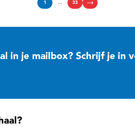
1
…
33
 in je mailbox? Schrijf je in 
haal?