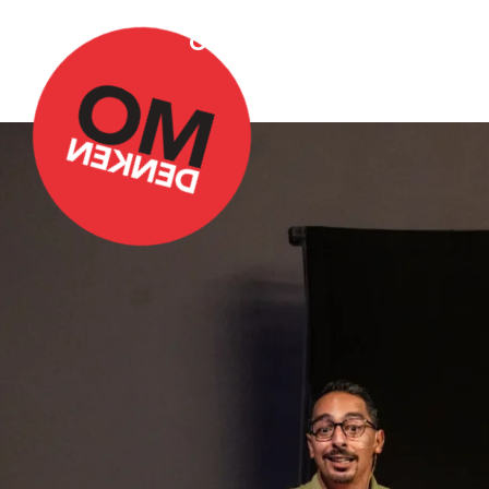
Over Omdenken
Podca