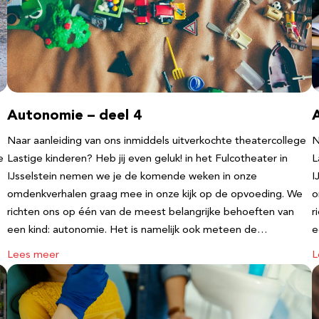
Autonomie – deel 4
Naar aanleiding van ons inmiddels uitverkochte theatercollege
N
e
Lastige kinderen? Heb jij even geluk! in het Fulcotheater in
L
IJsselstein nemen we je de komende weken in onze
I
omdenkverhalen graag mee in onze kijk op de opvoeding. We
o
richten ons op één van de meest belangrijke behoeften van
r
een kind: autonomie. Het is namelijk ook meteen de…
e
Lees meer
L