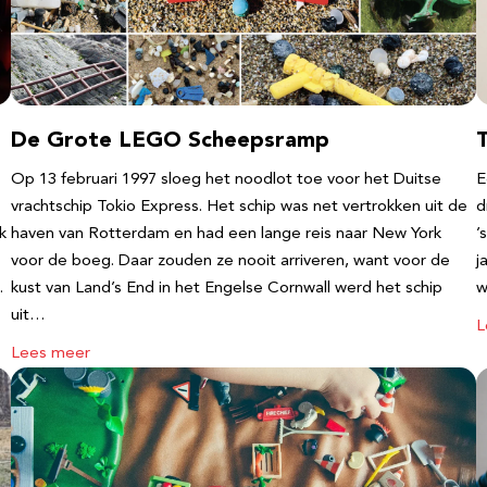
De Grote LEGO Scheepsramp
T
Op 13 februari 1997 sloeg het noodlot toe voor het Duitse
E
vrachtschip Tokio Express. Het schip was net vertrokken uit de
d
k
haven van Rotterdam en had een lange reis naar New York
’
voor de boeg. Daar zouden ze nooit arriveren, want voor de
j
…
kust van Land’s End in het Engelse Cornwall werd het schip
w
uit…
L
Lees meer