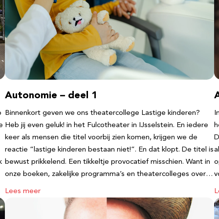
Autonomie – deel 1
b
Binnenkort geven we ons theatercollege Lastige kinderen?
I
e
Heb jij even geluk! in het Fulcotheater in IJsselstein. En iedere
h
keer als mensen die titel voorbij zien komen, krijgen we de
D
reactie “lastige kinderen bestaan niet!”. En dat klopt. De titel is
a
k
bewust prikkelend. Een tikkeltje provocatief misschien. Want in
o
onze boeken, zakelijke programma’s en theatercolleges over…
v
Lees meer
L