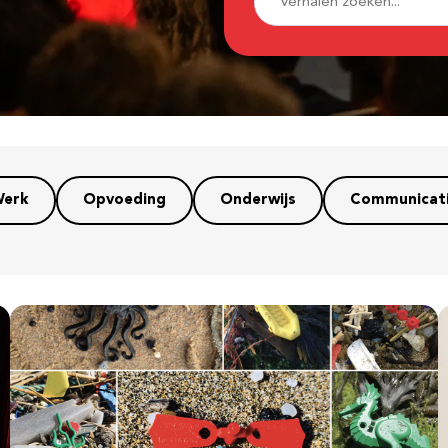
erk
Opvoeding
Onderwijs
Communicat