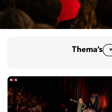
Thema’s
W