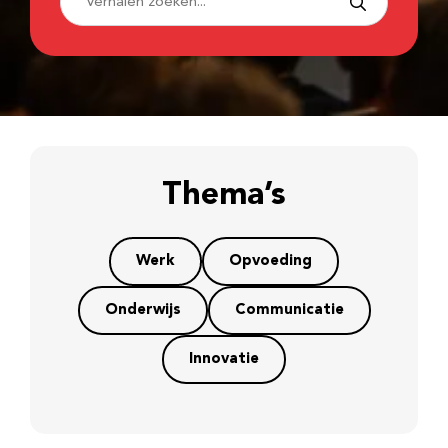
Thema’s
Werk
Opvoeding
Onderwijs
Communicatie
Innovatie