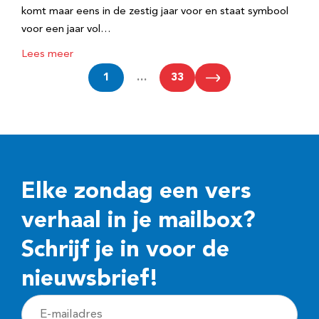
komt maar eens in de zestig jaar voor en staat symbool
voor een jaar vol…
Lees meer
1
…
33
Elke zondag een vers
verhaal in je mailbox?
Schrijf je in voor de
nieuwsbrief!
E