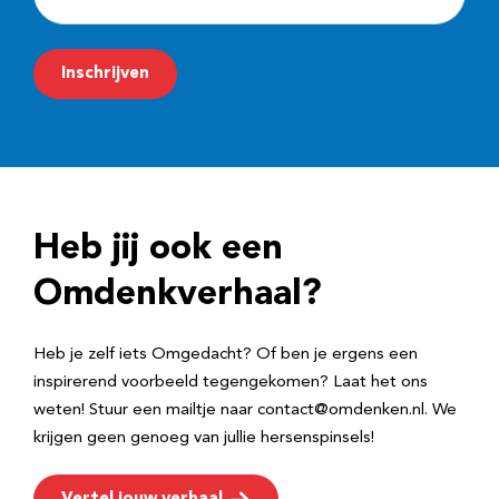
-
m
Inschrijven
a
i
l
a
d
Heb jij ook een
r
e
Omdenkverhaal?
s
Heb je zelf iets Omgedacht? Of ben je ergens een
inspirerend voorbeeld tegengekomen? Laat het ons
weten! Stuur een mailtje naar contact@omdenken.nl. We
krijgen geen genoeg van jullie hersenspinsels!