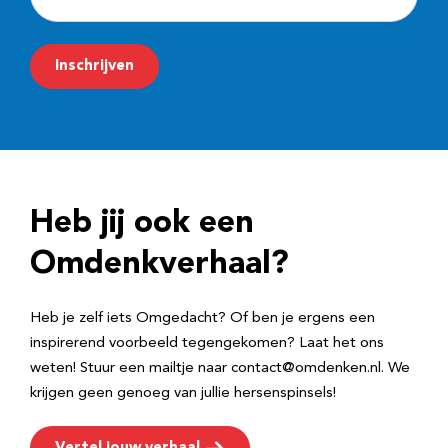
-
m
Inschrijven
a
i
l
a
d
Heb jij ook een
r
e
Omdenkverhaal?
s
Heb je zelf iets Omgedacht? Of ben je ergens een
inspirerend voorbeeld tegengekomen? Laat het ons
weten! Stuur een mailtje naar contact@omdenken.nl. We
krijgen geen genoeg van jullie hersenspinsels!