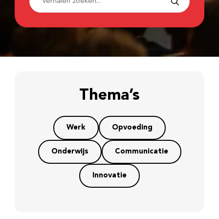
Thema’s
Werk
Opvoeding
Onderwijs
Communicatie
Innovatie