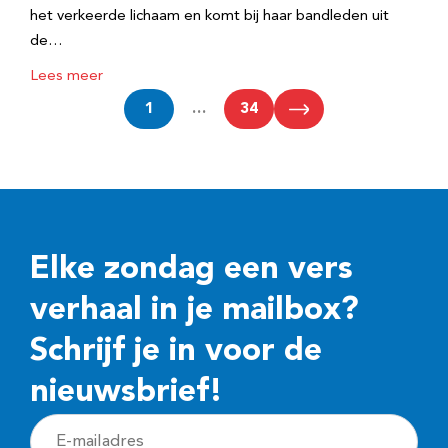
het verkeerde lichaam en komt bij haar bandleden uit
de…
Lees meer
1
…
34
Elke zondag een vers
verhaal in je mailbox?
Schrijf je in voor de
nieuwsbrief!
E