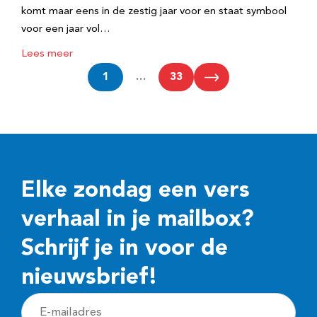
komt maar eens in de zestig jaar voor en staat symbool
voor een jaar vol…
Lees meer
1
…
33
Elke zondag een vers
verhaal in je mailbox?
Schrijf je in voor de
nieuwsbrief!
E