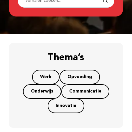
Thema’s
Werk
Opvoeding
Onderwijs
Communicatie
Innovatie