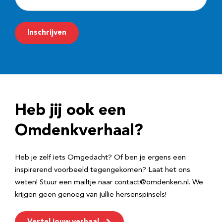
-
m
Inschrijven
a
i
l
a
d
Heb jij ook een
r
e
Omdenkverhaal?
s
Heb je zelf iets Omgedacht? Of ben je ergens een
inspirerend voorbeeld tegengekomen? Laat het ons
weten! Stuur een mailtje naar contact@omdenken.nl. We
krijgen geen genoeg van jullie hersenspinsels!