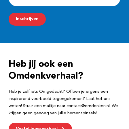
-
m
Inschrijven
a
i
l
a
d
Heb jij ook een
r
e
Omdenkverhaal?
s
Heb je zelf iets Omgedacht? Of ben je ergens een
inspirerend voorbeeld tegengekomen? Laat het ons
weten! Stuur een mailtje naar contact@omdenken.nl. We
krijgen geen genoeg van jullie hersenspinsels!