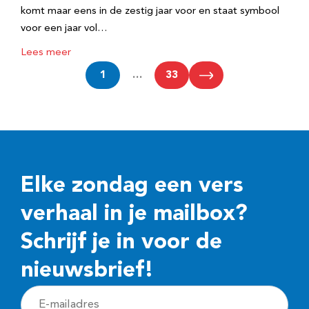
komt maar eens in de zestig jaar voor en staat symbool
voor een jaar vol…
Lees meer
1
…
33
Elke zondag een vers
verhaal in je mailbox?
Schrijf je in voor de
nieuwsbrief!
E