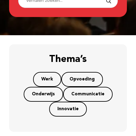
Thema’s
Werk
Opvoeding
Onderwijs
Communicatie
Innovatie